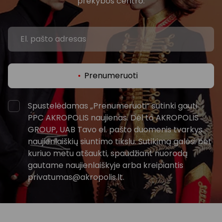
prekybos centro.
Prenumeruoti
Spustelėdamas „Prenumeruoti“ sutinki gauti
PPC AKROPOLIS naujienas. Dėl to AKROPOLIS
GROUP, UAB Tavo el. pašto duomenis tvarkys
naujienlaiškių siuntimo tikslu. Sutikimą galėsi bet
kuriuo metu atšaukti, spaudžiant nuorodą
gautame naujienlaiškyje arba kreipiantis
privatumas@akropolis.lt.