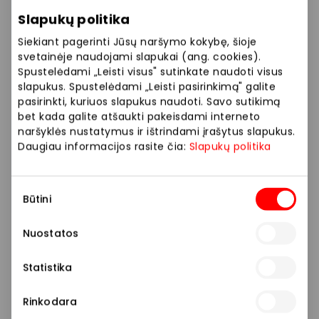
GARDENIJOS ŽIEDAI
Slapukų politika
Siekiant pagerinti Jūsų naršymo kokybę, šioje
svetainėje naudojami slapukai (ang. cookies).
Spustelėdami „Leisti visus" sutinkate naudoti visus
Kita
slapukus. Spustelėdami „Leisti pasirinkimą" galite
pasirinkti, kuriuos slapukus naudoti. Savo sutikimą
bet kada galite atšaukti pakeisdami interneto
naršyklės nustatymus ir ištrindami įrašytus slapukus.
Daugiau informacijos rasite čia:
Slapukų politika
Sutikimo
Būtini
pasirinkimas
Nuostatos
Statistika
Rinkodara