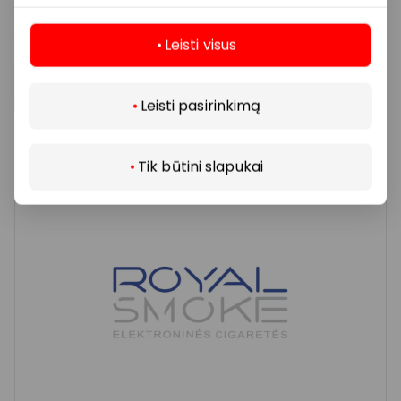
Leisti visus
PRO7
Daugiau
Leisti pasirinkimą
Parduotuvės
Tik būtini slapukai