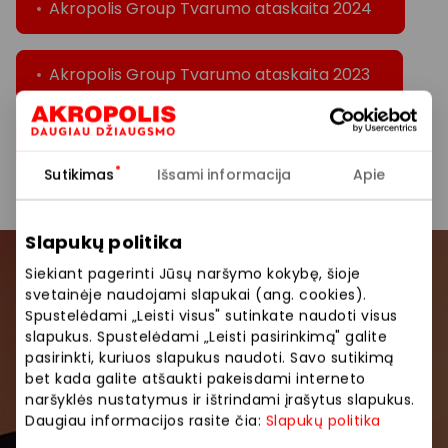
Akropolis Group Tvarumo ataskaita 2024
Akropolis Group Tvarumo ataskaita 2023
Akropolis Group Tvarumo ataskaita 2022
Sutikimas
Išsami informacija
Apie
Slapukų politika
Siekiant pagerinti Jūsų naršymo kokybę, šioje
Prisijunkite prie mūsų
svetainėje naudojami slapukai (ang. cookies).
bendruomenės
Spustelėdami „Leisti visus" sutinkate naudoti visus
slapukus. Spustelėdami „Leisti pasirinkimą" galite
pasirinkti, kuriuos slapukus naudoti. Savo sutikimą
Pirmieji sužinokite apie geriausius pasiūlymus,
bet kada galite atšaukti pakeisdami interneto
renginius ir naujausią informaciją iš AKROPOLIS
naršyklės nustatymus ir ištrindami įrašytus slapukus.
prekybos centro.
Daugiau informacijos rasite čia:
Slapukų politika