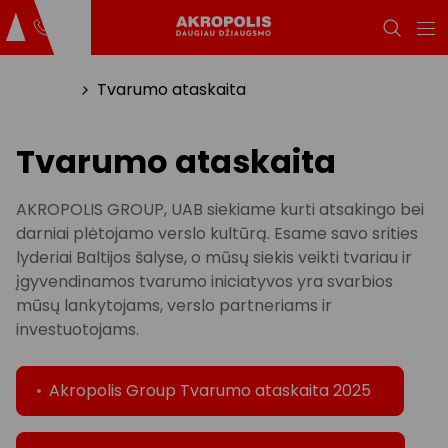
Titulinis
Tvarumo ataskaita
Tvarumo ataskaita
AKROPOLIS GROUP, UAB siekiame kurti atsakingo bei
darniai plėtojamo verslo kultūrą. Esame savo srities
lyderiai Baltijos šalyse, o mūsų siekis veikti tvariau ir
įgyvendinamos tvarumo iniciatyvos yra svarbios
mūsų lankytojams, verslo partneriams ir
investuotojams.
Akropolis Group Tvarumo ataskaita 2025