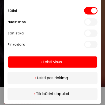
Sutikimo
Būtini
pasirinkimas
Nuostatos
Prenumeruoti
Statistika
Spustelėdamas „Prenumeruoti“ sutinki gauti
Rinkodara
PPC AKROPOLIS naujienas. Dėl to AKROPOLIS
GROUP, UAB Tavo el. pašto duomenis tvarkys
naujienlaiškių siuntimo tikslu. Sutikimą galėsi bet
Leisti visus
kuriuo metu atšaukti, spaudžiant nuorodą
gautame naujienlaiškyje arba kreipiantis
Daugiau
privatumas@akropolis.lt.
Leisti pasirinkimą
Tik būtini slapukai