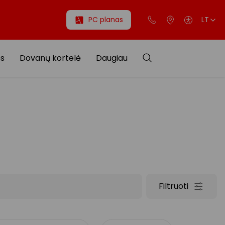
PC planas
LT
os
Dovanų kortelė
Daugiau
Filtruoti