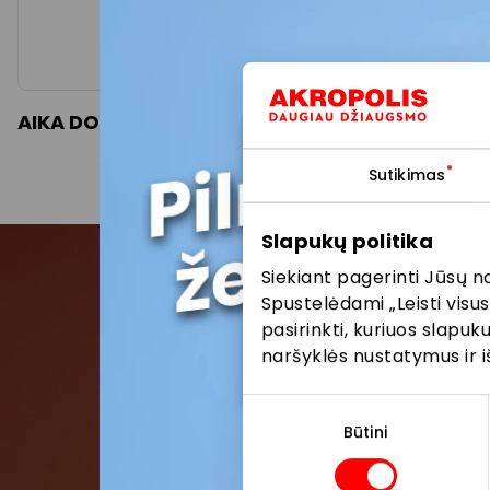
AIKA DOVANOS
BALIOMAN
Sutikimas
Slapukų politika
Siekiant pagerinti Jūsų n
Spustelėdami „Leisti visus
Pris
pasirinkti, kuriuos slapu
naršyklės nustatymus ir i
Pirmieji su
Sutikimo
pasirinkimas
Būtini