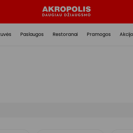
tuvės
Paslaugos
Restoranai
Pramogos
Akcij