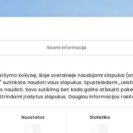
IJA
GARDENIJOS ŽIEDAI
Išsami informacija
aršymo kokybę, šioje svetainėje naudojami slapukai (an
" sutinkate naudoti visus slapukus. Spustelėdami „Leisti
ijunkite prie mūsų bendruo
kus naudoti. Savo sutikimą bet kada galite atšaukti pak
štrindami įrašytus slapukus. Daugiau informacijos rasit
žinokite apie geriausius pasiūlymus, renginius ir naujausią in
AKROPOLIS prekybos centro.
Nuostatos
Statistika