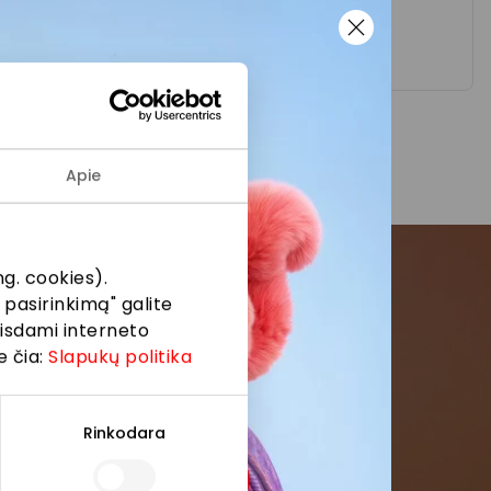
GERA DOVANA
Apie
g. cookies).
 pasirinkimą" galite
menės
eisdami interneto
e čia:
Slapukų politika
formaciją iš
Rinkodara