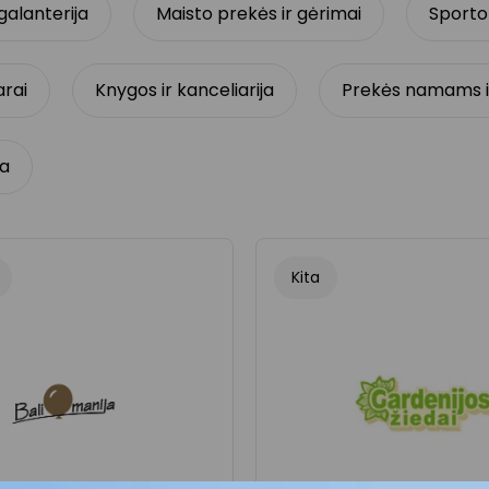
galanterija
Maisto prekės ir gėrimai
Sporto 
arai
Knygos ir kanceliarija
Prekės namams ir
ta
Kita