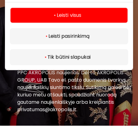
Leisti visus
Leisti pasirinkimą
Prenumeruoti
Tik būtini slapukai
Spustelėdamas „Prenumeruoti“ sutinki gauti
PPC AKROPOLIS naujienas. Dėl to AKROPOLIS
GROUP, UAB Tavo el. pašto duomenis tvarkys
naujienlaiškių siuntimo tikslu. Sutikimą galėsi bet
kuriuo metu atšaukti, spaudžiant nuorodą
gautame naujienlaiškyje arba kreipiantis
privatumas@akropolis.lt.