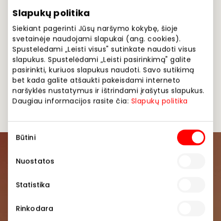
Slapukų politika
Siekiant pagerinti Jūsų naršymo kokybę, šioje
svetainėje naudojami slapukai (ang. cookies).
Spustelėdami „Leisti visus" sutinkate naudoti visus
slapukus. Spustelėdami „Leisti pasirinkimą" galite
pasirinkti, kuriuos slapukus naudoti. Savo sutikimą
bet kada galite atšaukti pakeisdami interneto
naršyklės nustatymus ir ištrindami įrašytus slapukus.
Daugiau informacijos rasite čia:
Slapukų politika
Sutikimo
Būtini
pasirinkimas
Prisijunkite prie mūsų
Nuostatos
bendruomenės
Statistika
Pirmieji sužinokite apie geriausius pasiūlymus,
renginius ir naujausią informaciją iš AKROPOLIS
Rinkodara
prekybos centro.