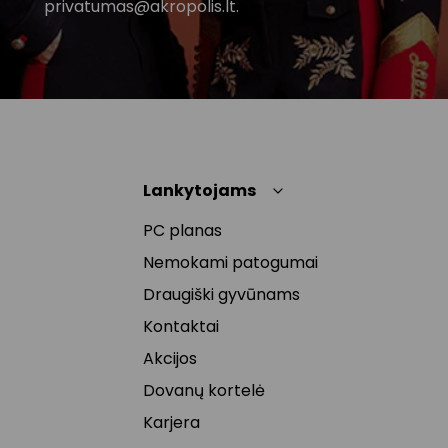
privatumas@akropolis.lt.
Lankytojams
PC planas
Nemokami patogumai
Draugiški gyvūnams
Kontaktai
Akcijos
Dovanų kortelė
Karjera