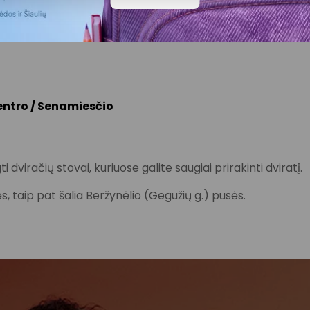
6, 17, 21, 23, 23A, 24
centro / Senamiesčio
 dviračių stovai, kuriuose galite saugiai prirakinti dviratį.
sės, taip pat šalia Beržynėlio (Gegužių g.) pusės.