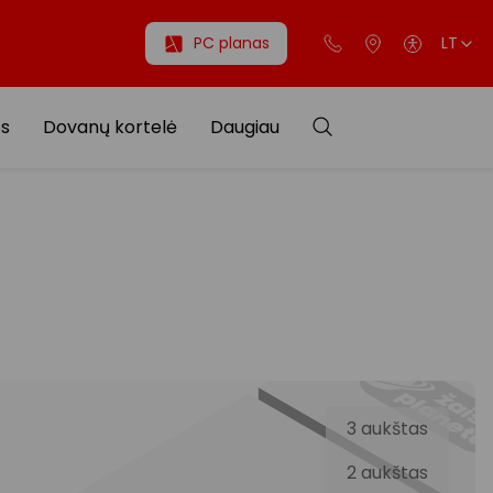
PC planas
LT
os
Dovanų kortelė
Daugiau