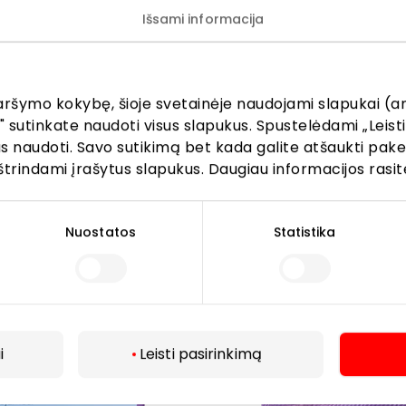
Išsami informacija
tomobiliu iš miesto centro pasiekiamas vos per 7–10 minuč
aršymo kokybę, šioje svetainėje naudojami slapukai (an
" sutinkate naudoti visus slapukus. Spustelėdami „Leisti
kus naudoti. Savo sutikimą bet kada galite atšaukti pak
štrindami įrašytus slapukus. Daugiau informacijos rasit
Nuostatos
Statistika
i
Leisti pasirinkimą
Daugiau
toja stotelėse „Beržynėlio“ ir „Tilžės“: