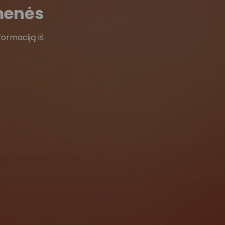
menės
formaciją iš