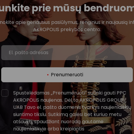
ijunkite prie mūsų bendruo
žinokite apie geriausius pasiūlymus, renginius ir naujausią in
AKROPOLIS prekybos centro.
Prenumeruoti
Spustelėdamas „Prenumeruoti“ sutinki gauti PPC
AKROPOLIS naujienas. Dėl to AKROPOLIS GROUP,
UAB Tavo el. pašto duomenis tvarkys naujienlaiškių
siuntimo tikslu. Sutikimą galėsi bet kuriuo metu
atšaukti, spaudžiant nuorodą gautame
naujienlaiškyje arba kreipiantis