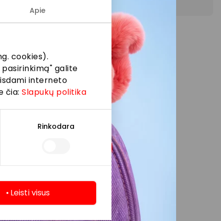
Apie
ių.
g. cookies).
 pasirinkimą" galite
eisdami interneto
e čia:
Slapukų politika
Rinkodara
Leisti visus