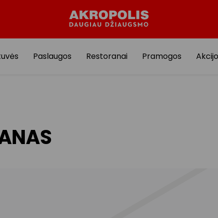
tuvės
Paslaugos
Restoranai
Pramogos
Akcij
LANAS