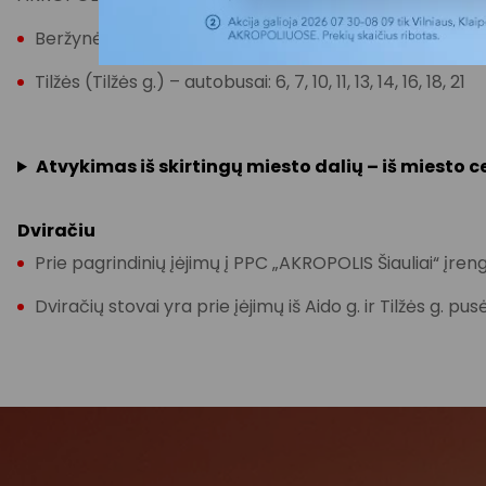
Beržynėlio (Gegužių g.) – autobusai: 6, 10, 10A, 11, 13, 14, 1
Tilžės (Tilžės g.) – autobusai: 6, 7, 10, 11, 13, 14, 16, 18, 21
Atvykimas iš skirtingų miesto dalių – iš miesto 
Dviračiu
Prie pagrindinių įėjimų į PPC „AKROPOLIS Šiauliai“ įrengti
Dviračių stovai yra prie įėjimų iš Aido g. ir Tilžės g. pu