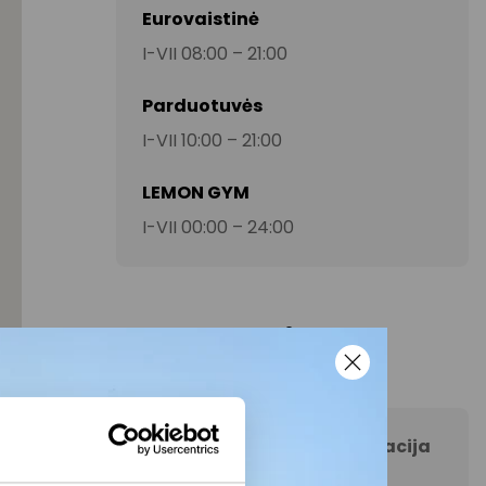
Eurovaistinė
I-VII 08:00 – 21:00
Parduotuvės
I-VII 10:00 – 21:00
LEMON GYM
I-VII 00:00 – 24:00
Kontaktai
AKROPOLIS Šiauliai informacija
+370 65946062