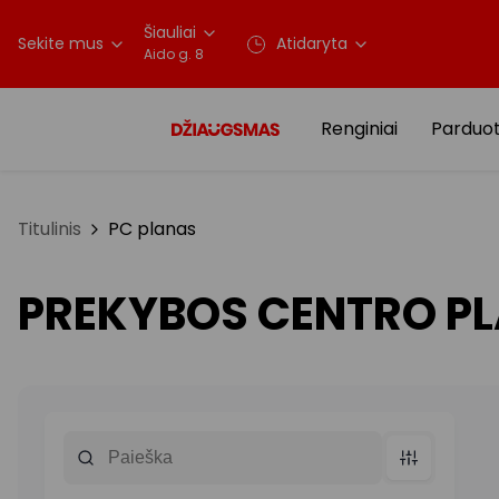
Šiauliai
Sekite mus
Atidaryta
Aido g. 8
Renginiai
Parduo
Titulinis
PC planas
PREKYBOS CENTRO P