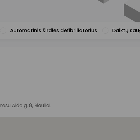
Automatinis širdies defibriliatorius
Daiktų sa
u Aido g. 8, Šiauliai.