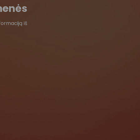
menės
formaciją iš