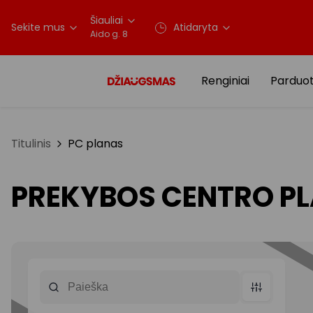
Šiauliai
Sekite mus
Atidaryta
Aido g. 8
Renginiai
Parduo
Titulinis
PC planas
PREKYBOS CENTRO P