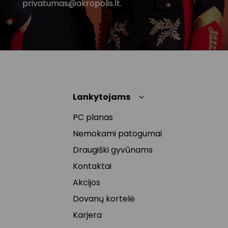
privatumas@akropolis.lt.
Lankytojams
PC planas
Nemokami patogumai
Draugiški gyvūnams
Kontaktai
Akcijos
Dovanų kortelė
Karjera