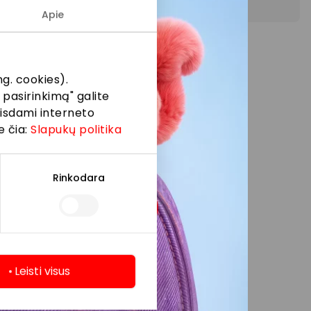
Apie
ių.
g. cookies).
 pasirinkimą" galite
eisdami interneto
e čia:
Slapukų politika
Rinkodara
Leisti visus