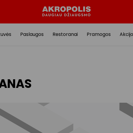
tuvės
Paslaugos
Restoranai
Pramogos
Akcij
LANAS