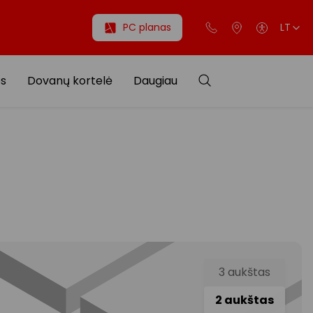
PC planas
LT
os
Dovanų kortelė
Daugiau