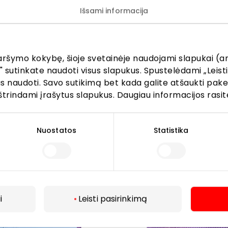
Išsami informacija
tomobiliu iš miesto centro pasiekiamas vos per 7–10 minuč
aršymo kokybę, šioje svetainėje naudojami slapukai (an
" sutinkate naudoti visus slapukus. Spustelėdami „Leisti
kus naudoti. Savo sutikimą bet kada galite atšaukti pak
štrindami įrašytus slapukus. Daugiau informacijos rasit
Nuostatos
Statistika
i
Leisti pasirinkimą
Daugiau
toja stotelėse „Beržynėlio“ ir „Tilžės“: