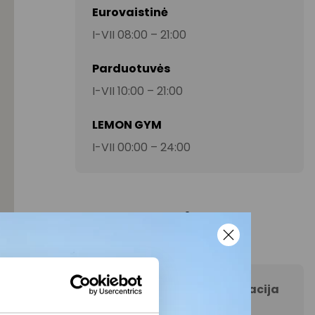
Eurovaistinė
I-VII 08:00 – 21:00
Parduotuvės
I-VII 10:00 – 21:00
LEMON GYM
I-VII 00:00 – 24:00
Kontaktai
AKROPOLIS Šiauliai informacija
+370 65946062