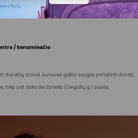
6, 17, 21, 23, 23A, 24
centro / Senamiesčio
 dviračių stovai, kuriuose galite saugiai prirakinti dviratį.
sės, taip pat šalia Beržynėlio (Gegužių g.) pusės.