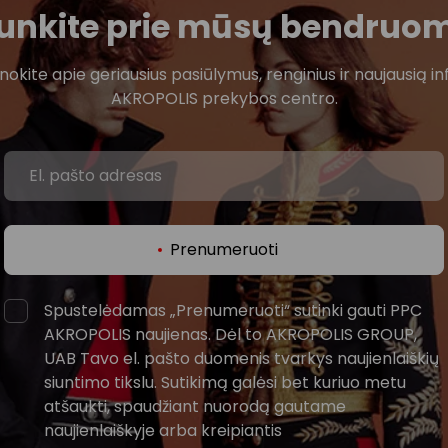
ijunkite prie mūsų bendruo
žinokite apie geriausius pasiūlymus, renginius ir naujausią in
AKROPOLIS prekybos centro.
Prenumeruoti
Spustelėdamas „Prenumeruoti“ sutinki gauti PPC
AKROPOLIS naujienas. Dėl to AKROPOLIS GROUP,
UAB Tavo el. pašto duomenis tvarkys naujienlaiškių
siuntimo tikslu. Sutikimą galėsi bet kuriuo metu
atšaukti, spaudžiant nuorodą gautame
naujienlaiškyje arba kreipiantis