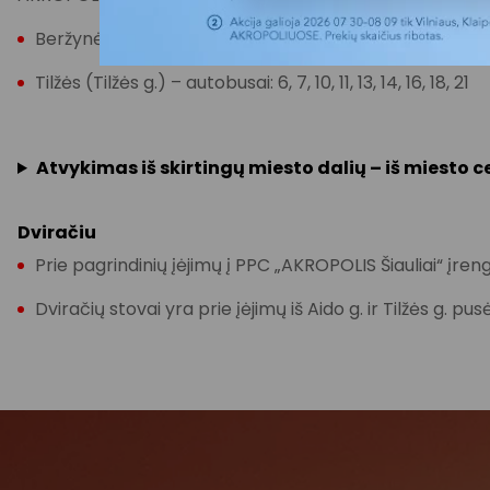
Beržynėlio (Gegužių g.) – autobusai: 6, 10, 10A, 11, 13, 14, 1
Tilžės (Tilžės g.) – autobusai: 6, 7, 10, 11, 13, 14, 16, 18, 21
Atvykimas iš skirtingų miesto dalių – iš miesto 
Dviračiu
Prie pagrindinių įėjimų į PPC „AKROPOLIS Šiauliai“ įrengti
Dviračių stovai yra prie įėjimų iš Aido g. ir Tilžės g. pu