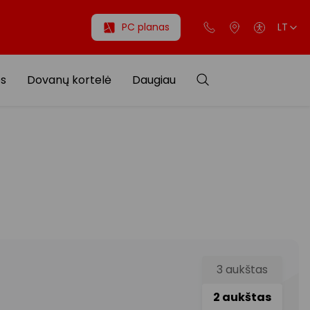
PC planas
LT
os
Dovanų kortelė
Daugiau