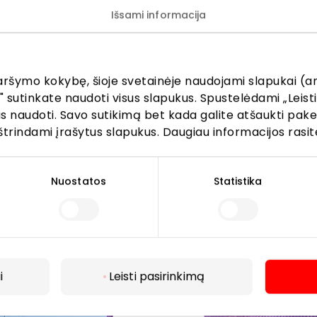
Išsami informacija
tomobiliu iš miesto centro pasiekiamas vos per 7–10 minuč
aršymo kokybę, šioje svetainėje naudojami slapukai (an
" sutinkate naudoti visus slapukus. Spustelėdami „Leisti
kus naudoti. Savo sutikimą bet kada galite atšaukti pak
štrindami įrašytus slapukus. Daugiau informacijos rasit
Nuostatos
Statistika
i
Leisti pasirinkimą
Daugiau
toja stotelėse „Beržynėlio“ ir „Tilžės“: