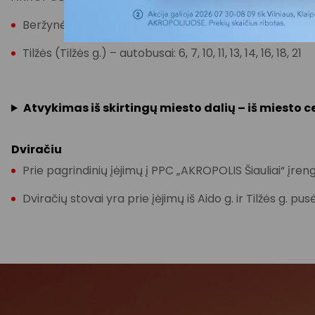
Beržynėlio (Gegužių g.) – autobusai: 6, 10, 10A, 11, 13, 14, 1
Tilžės (Tilžės g.) – autobusai: 6, 7, 10, 11, 13, 14, 16, 18, 21
Atvykimas iš skirtingų miesto dalių – iš miesto 
Dviračiu
Prie pagrindinių įėjimų į PPC „AKROPOLIS Šiauliai“ įrengti
Dviračių stovai yra prie įėjimų iš Aido g. ir Tilžės g. pu