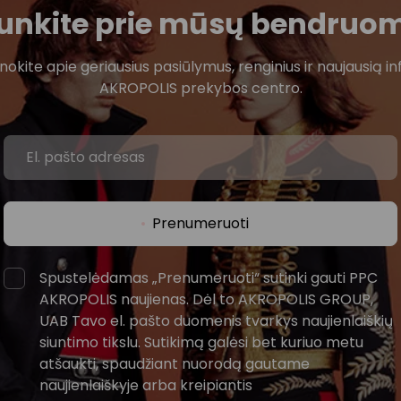
ijunkite prie mūsų bendruo
žinokite apie geriausius pasiūlymus, renginius ir naujausią in
AKROPOLIS prekybos centro.
Prenumeruoti
Spustelėdamas „Prenumeruoti“ sutinki gauti PPC
AKROPOLIS naujienas. Dėl to AKROPOLIS GROUP,
UAB Tavo el. pašto duomenis tvarkys naujienlaiškių
siuntimo tikslu. Sutikimą galėsi bet kuriuo metu
atšaukti, spaudžiant nuorodą gautame
naujienlaiškyje arba kreipiantis