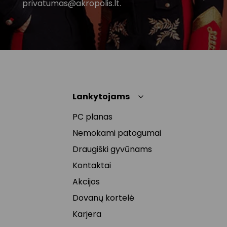
privatumas@akropolis.lt.
Lankytojams
PC planas
Nemokami patogumai
Draugiški gyvūnams
Kontaktai
Akcijos
Dovanų kortelė
Karjera