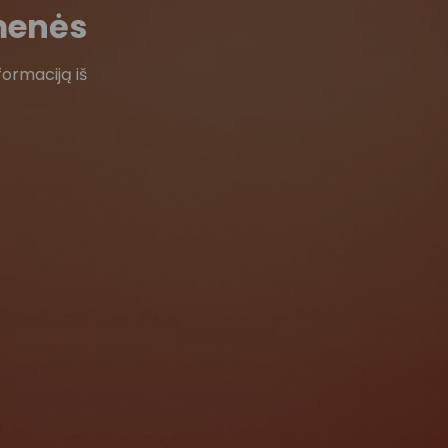
menės
formaciją iš