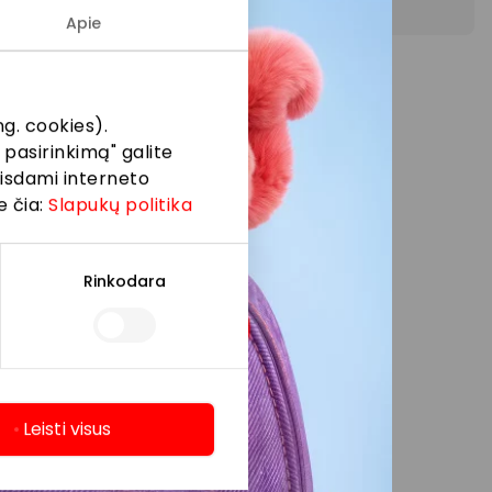
Apie
ių.
g. cookies).
 pasirinkimą" galite
eisdami interneto
e čia:
Slapukų politika
Rinkodara
Leisti visus