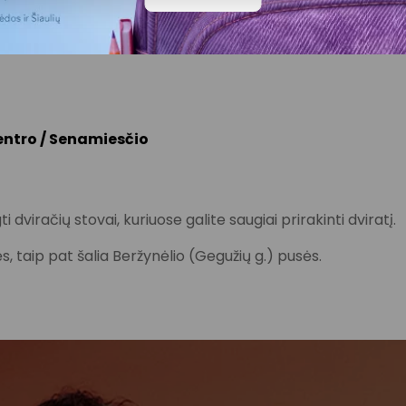
6, 17, 21, 23, 23A, 24
centro / Senamiesčio
 dviračių stovai, kuriuose galite saugiai prirakinti dviratį.
sės, taip pat šalia Beržynėlio (Gegužių g.) pusės.