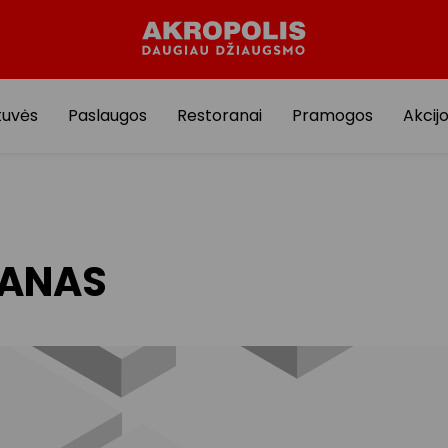
tuvės
Paslaugos
Restoranai
Pramogos
Akcij
LANAS