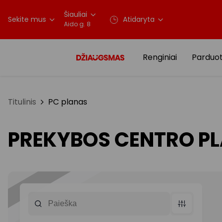
Šiauliai
Sekite mus
Atidaryta
Aido g. 8
Renginiai
Parduo
Titulinis
PC planas
PREKYBOS CENTRO P