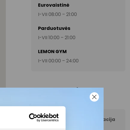
Eurovaistinė
I-VII 08:00 – 21:00
Parduotuvės
I-VII 10:00 – 21:00
LEMON GYM
I-VII 00:00 – 24:00
Kontaktai
AKROPOLIS Šiauliai informacija
+370 65946062