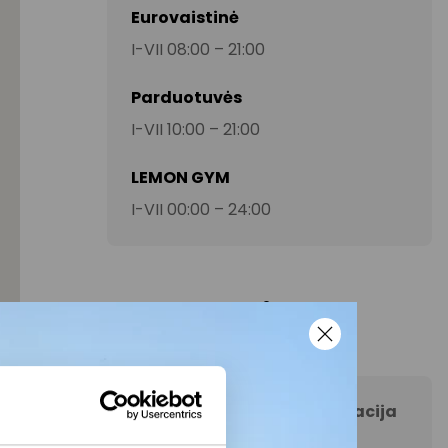
Eurovaistinė
I-VII 08:00 – 21:00
Parduotuvės
I-VII 10:00 – 21:00
LEMON GYM
I-VII 00:00 – 24:00
Kontaktai
AKROPOLIS Šiauliai informacija
+370 65946062