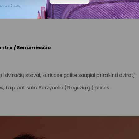
6, 17, 21, 23, 23A, 24
centro / Senamiesčio
 dviračių stovai, kuriuose galite saugiai prirakinti dviratį.
sės, taip pat šalia Beržynėlio (Gegužių g.) pusės.