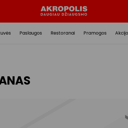
tuvės
Paslaugos
Restoranai
Pramogos
Akcij
LANAS