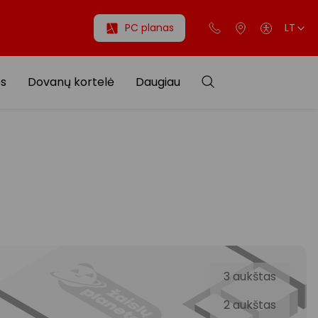
PC planas
LT
os
Dovanų kortelė
Daugiau