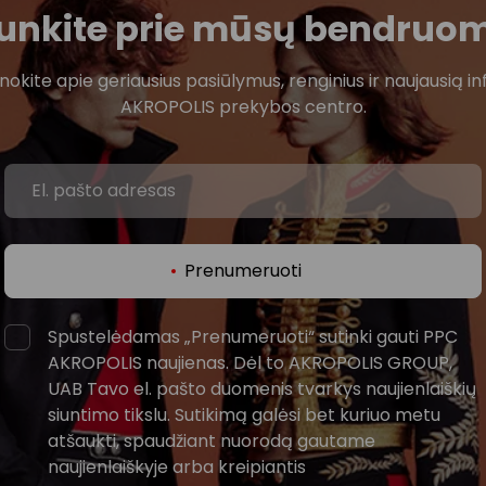
ijunkite prie mūsų bendruo
žinokite apie geriausius pasiūlymus, renginius ir naujausią in
AKROPOLIS prekybos centro.
Prenumeruoti
Spustelėdamas „Prenumeruoti“ sutinki gauti PPC
AKROPOLIS naujienas. Dėl to AKROPOLIS GROUP,
UAB Tavo el. pašto duomenis tvarkys naujienlaiškių
siuntimo tikslu. Sutikimą galėsi bet kuriuo metu
atšaukti, spaudžiant nuorodą gautame
naujienlaiškyje arba kreipiantis