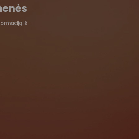
menės
formaciją iš