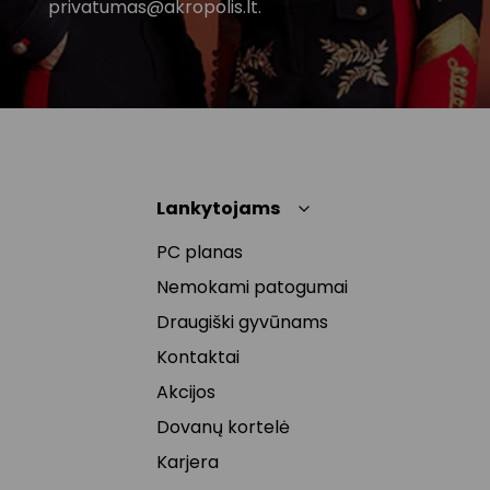
privatumas@akropolis.lt.
Lankytojams
PC planas
Nemokami patogumai
Draugiški gyvūnams
Kontaktai
Akcijos
Dovanų kortelė
Karjera