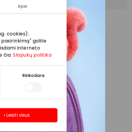
Apie
ių.
g. cookies).
 pasirinkimą" galite
eisdami interneto
e čia:
Slapukų politika
Rinkodara
Leisti visus