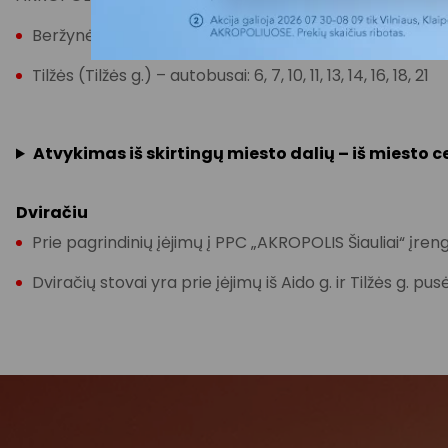
Beržynėlio (Gegužių g.) – autobusai: 6, 10, 10A, 11, 13, 14, 1
Tilžės (Tilžės g.) – autobusai: 6, 7, 10, 11, 13, 14, 16, 18, 21
Atvykimas iš skirtingų miesto dalių – iš miesto 
Dviračiu
Prie pagrindinių įėjimų į PPC „AKROPOLIS Šiauliai“ įrengti
Dviračių stovai yra prie įėjimų iš Aido g. ir Tilžės g. pu