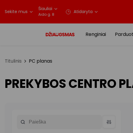
Šiauliai
Sekite mus
Atidaryta
Aido g. 8
Renginiai
Parduo
Titulinis
PC planas
PREKYBOS CENTRO P