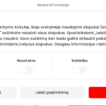
Išsami informacija
tomobiliu iš miesto centro pasiekiamas vos per 7–10 minuč
aršymo kokybę, šioje svetainėje naudojami slapukai (an
" sutinkate naudoti visus slapukus. Spustelėdami „Leisti
kus naudoti. Savo sutikimą bet kada galite atšaukti pak
štrindami įrašytus slapukus. Daugiau informacijos rasit
Nuostatos
Statistika
i
Leisti pasirinkimą
Daugiau
toja stotelėse „Beržynėlio“ ir „Tilžės“: