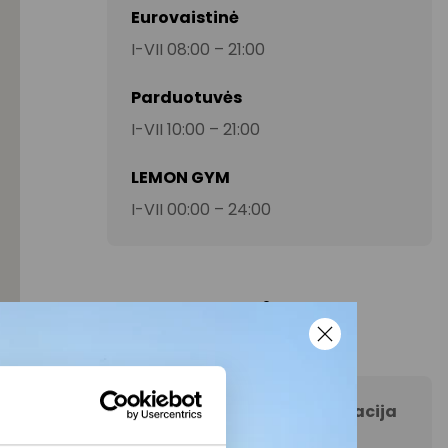
Eurovaistinė
I-VII 08:00 – 21:00
Parduotuvės
I-VII 10:00 – 21:00
LEMON GYM
I-VII 00:00 – 24:00
Kontaktai
AKROPOLIS Šiauliai informacija
+370 65946062