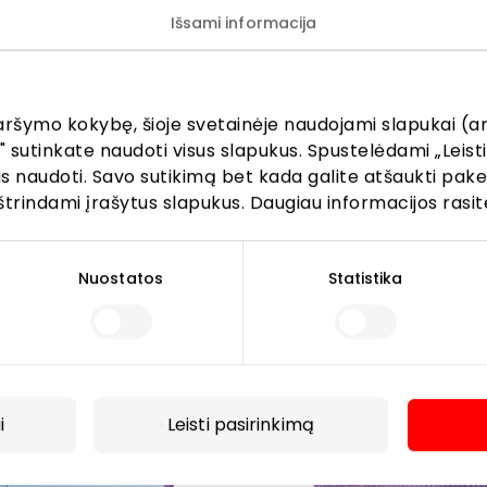
Išsami informacija
tomobiliu iš miesto centro pasiekiamas vos per 7–10 minuč
aršymo kokybę, šioje svetainėje naudojami slapukai (an
" sutinkate naudoti visus slapukus. Spustelėdami „Leisti
kus naudoti. Savo sutikimą bet kada galite atšaukti pak
štrindami įrašytus slapukus. Daugiau informacijos rasit
Nuostatos
Statistika
i
Leisti pasirinkimą
Daugiau
toja stotelėse „Beržynėlio“ ir „Tilžės“: