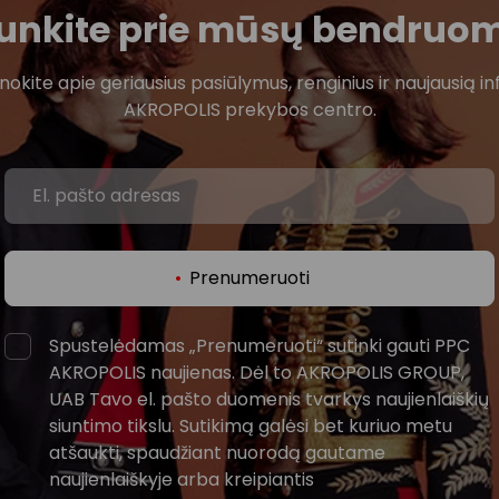
ijunkite prie mūsų bendruo
žinokite apie geriausius pasiūlymus, renginius ir naujausią in
AKROPOLIS prekybos centro.
Prenumeruoti
Spustelėdamas „Prenumeruoti“ sutinki gauti PPC
AKROPOLIS naujienas. Dėl to AKROPOLIS GROUP,
UAB Tavo el. pašto duomenis tvarkys naujienlaiškių
siuntimo tikslu. Sutikimą galėsi bet kuriuo metu
atšaukti, spaudžiant nuorodą gautame
naujienlaiškyje arba kreipiantis