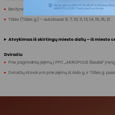
Beržynėlio (Gegužių g.) – autobusai: 6, 10, 10A, 11, 13, 14, 1
Tilžės (Tilžės g.) – autobusai: 6, 7, 10, 11, 13, 14, 16, 18, 21
Atvykimas iš skirtingų miesto dalių – iš miesto 
Dviračiu
Prie pagrindinių įėjimų į PPC „AKROPOLIS Šiauliai“ įrengti
Dviračių stovai yra prie įėjimų iš Aido g. ir Tilžės g. pu