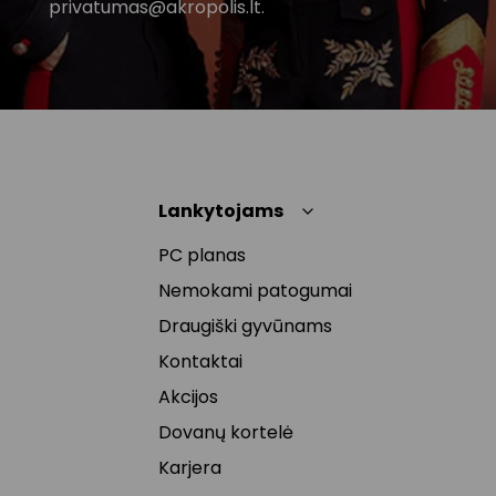
privatumas@akropolis.lt.
Lankytojams
PC planas
Nemokami patogumai
Draugiški gyvūnams
Kontaktai
Akcijos
Dovanų kortelė
Karjera