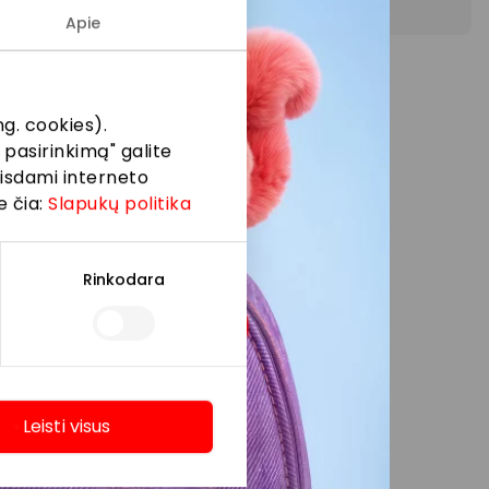
Apie
ių.
g. cookies).
 pasirinkimą" galite
eisdami interneto
e čia:
Slapukų politika
Rinkodara
Leisti visus