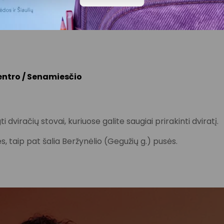
6, 17, 21, 23, 23A, 24
centro / Senamiesčio
 dviračių stovai, kuriuose galite saugiai prirakinti dviratį.
sės, taip pat šalia Beržynėlio (Gegužių g.) pusės.