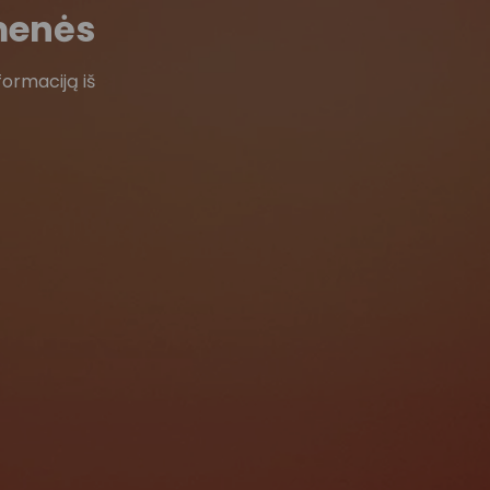
menės
formaciją iš