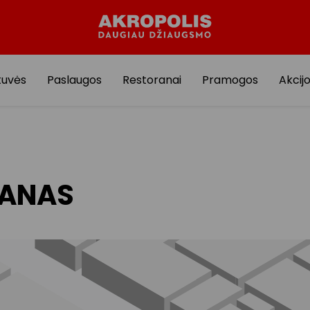
tuvės
Paslaugos
Restoranai
Pramogos
Akcij
LANAS