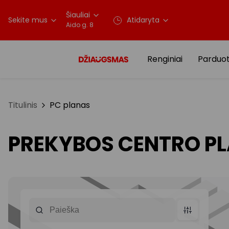
Šiauliai
Sekite mus
Atidaryta
Aido g. 8
Renginiai
Parduo
Titulinis
PC planas
PREKYBOS CENTRO P