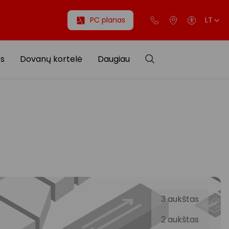
PC planas
LT
os
Dovanų kortelė
Daugiau