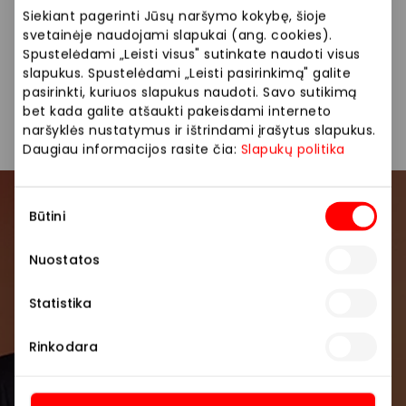
📍
Vieta: 2 aukštas, renginių aikštė
Siekiant pagerinti Jūsų naršymo kokybę, šioje
svetainėje naudojami slapukai (ang. cookies).
🗓
Data:
sausio 30 – vasario 1 d.
Spustelėdami „Leisti visus" sutinkate naudoti visus
slapukus. Spustelėdami „Leisti pasirinkimą" galite
💸
Kaina:
iki 9,99 EUR
pasirinkti, kuriuos slapukus naudoti. Savo sutikimą
🧥
Asortimentas:
žiemos stilius visai šeimai
bet kada galite atšaukti pakeisdami interneto
naršyklės nustatymus ir ištrindami įrašytus slapukus.
Ateik, pamatyk ir apsipirk – kol dar yra!
🛍️❄️
Daugiau informacijos rasite čia:
Slapukų politika
Sutikimo
Prisijunkite prie mūsų
Būtini
pasirinkimas
bendruomenės
Nuostatos
Pirmieji sužinokite apie geriausius pasiūlymus,
Statistika
renginius ir naujausią informaciją iš AKROPOLIS
prekybos centro.
Rinkodara