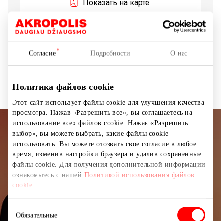
Показать на карте
Сбор тары
Согласие
Подробности
О нас
Сбор тары
Удобства
Политика файлов cookie
Этот сайт использует файлы cookie для улучшения качества
просмотра. Нажав «Разрешить все», вы соглашаетесь на
использование всех файлов cookie. Нажав «Разрешить
выбор», вы можете выбрать, какие файлы cookie
Подписывайтесь на рассылку
использовать. Вы можете отозвать свое согласие в любое
новостей
время, изменив настройки браузера и удалив сохраненные
файлы cookie. Для получения дополнительной информации
Узнайте первыми о лучших предложениях,
ознакомьтесь с нашей
Политикой использования файлов
мероприятиях и самой свежей информации от
cookie
торгового центра AKROPOLIS.
Выбор
Обязательные
согласия