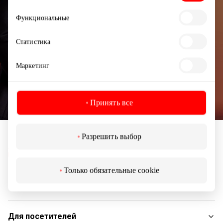
Функциональные
Статистика
Подписаться
Маркетинг
Подписываясь на рассылку, вы подтверждаете,
что вам исполнилось 13 лет.
Принять все
Разрешить выбор
Только обязательные cookie
Навигация
Магазины
Для посетителей
Услуги