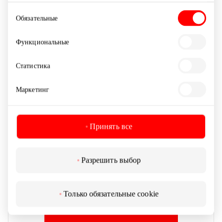
Выбор
Обязательные
согласия
SEB БАНКОМАТ
Функциональные
Статистика
Банкоматы
Маркетинг
Принять все
Разрешить выбор
Только обязательные cookie