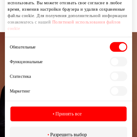
использовать. Вы можете отозвать свое согласие в любое
первым, кто оставит
время, изменив настройки браузера и удалив сохраненные
комментарий!
файлы cookie. Для получения дополнительной информации
ознакомьтесь с нашей
Политикой использования файлов
cookie
Выбор
Обязательные
Подписывайтесь на рассылку
согласия
новостей
Функциональные
Узнайте первыми о лучших предложениях,
Статистика
мероприятиях и самой свежей информации от
торгового центра AKROPOLIS.
Маркетинг
Принять все
Подписаться
Разрешить выбор