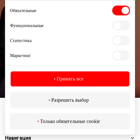
мероприятиях и самой свежей информации от
Выбор
торгового центра AKROPOLIS.
Обязательные
согласия
Функциональные
Статистика
Подписаться
Маркетинг
Подписываясь на рассылку, вы подтверждаете,
Принять все
что вам исполнилось 13 лет.
Разрешить выбор
Только обязательные cookie
Навигация