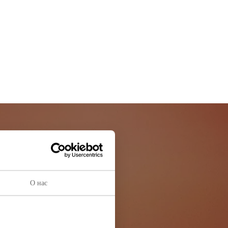
остей
ей информации
О нас