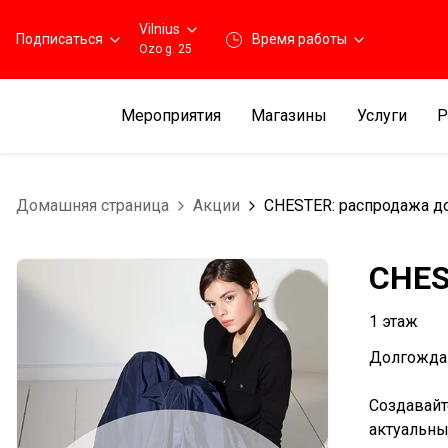
Vilnius
Подписаться
Время работы
Ozo g. 25
Мероприятия
Магазины
Услуги
Р
Домашняя страница
Aкции
CHESTER: распродажа д
CHES
1 этаж
Долгождан
Создавайт
актуальны