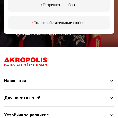
Разрешить выбор
Подписаться
Только обязательные cookie
Подписываясь на рассылку, вы подтверждаете,
что вам исполнилось 13 лет.
Навигация
Магазины
Для посетителей
Услуги
Рестораны
План торгового центра
Устойчивое развитие
С животными