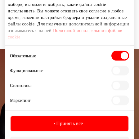
выбор», вы можете выбрать, какие файлы cookie
Купите оправы для очков или солнцезащитные очки и
использовать. Вы можете отозвать свое согласие в любое
получите вторую пару такой же или меньшей
время, изменив настройки браузера и удалив сохраненные
файлы cookie. Для получения дополнительной информации
стоимости со скидкой — 50 %
ознакомьтесь с нашей
Политикой использования файлов
cookie
Выбор
Обязательные
согласия
Подписывайтесь на рассылку
Функциональные
новостей
Статистика
Узнайте первыми о лучших предложениях,
мероприятиях и самой свежей информации от
Маркетинг
торгового центра AKROPOLIS.
Принять все