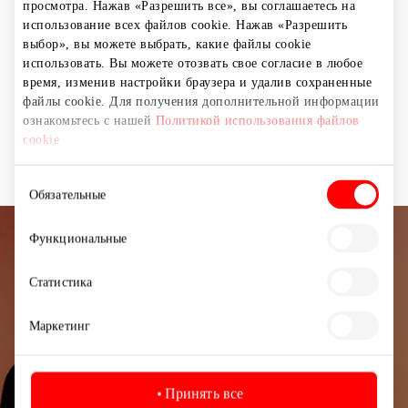
2+1 бесплатно на добавки для зрения и слуха! Купите
просмотра. Нажав «Разрешить все», вы соглашаетесь на
использование всех файлов cookie. Нажав «Разрешить
2 коробки пищевых добавок и получите 3-ю в
выбор», вы можете выбрать, какие файлы cookie
подарок! Позаботьтесь о своем зрении и слухе по
использовать. Вы можете отозвать свое согласие в любое
более низкой цене.
время, изменив настройки браузера и удалив сохраненные
файлы cookie. Для получения дополнительной информации
*Предложение действует для товаров одной
ознакомьтесь с нашей
Политикой использования файлов
категории.
cookie
Выбор
Обязательные
согласия
Функциональные
Подписывайтесь на рассылку
новостей
Статистика
Узнайте первыми о лучших предложениях,
Маркетинг
мероприятиях и самой свежей информации от
торгового центра AKROPOLIS.
Принять все