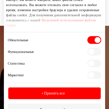
Предложение действительно для участников
использовать. Вы можете отозвать свое согласие в любое
программы лояльности STENDERS.
время, изменив настройки браузера и удалив сохраненные
файлы cookie. Для получения дополнительной информации
ознакомьтесь с нашей
Политикой использования файлов
cookie
Выбор
Подписывайтесь на рассылку
Обязательные
согласия
новостей
Функциональные
Узнайте первыми о лучших предложениях,
мероприятиях и самой свежей информации от
Статистика
торгового центра AKROPOLIS.
Маркетинг
Принять все
Подписаться