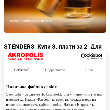
STENDERS. Купи 3, плати за 2. Для
коллекции «Золото».
Согласие
Подробности
О нас
Акция длится:
С 2025.05.01
до
2025.05.31
Политика файлов cookie
Этот сайт использует файлы cookie для улучшения качества
Купи 3 продукта из коллекции «Золото» и получи
просмотра. Нажав «Разрешить все», вы соглашаетесь на
использование всех файлов cookie. Нажав «Разрешить
самый недорогой в подарок!
выбор», вы можете выбрать, какие файлы cookie