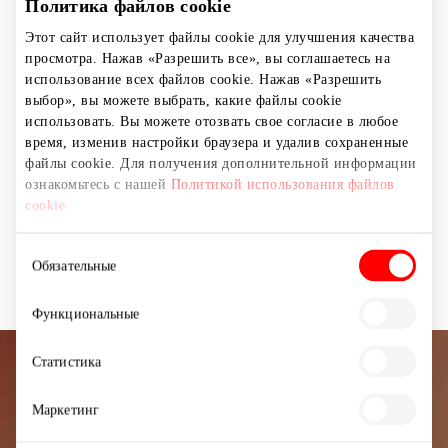
Политика файлов cookie
Давайте праздновать детство! До -50% на выбранные
Этот сайт использует файлы cookie для улучшения качества
просмотра. Нажав «Разрешить все», вы соглашаетесь на
игрушки! В ассортименте вы найдете все, о чем
использование всех файлов cookie. Нажав «Разрешить
мечтаете – от конструкторов и настольных игр до
выбор», вы можете выбрать, какие файлы cookie
кукол, ярких машинок и множества других
использовать. Вы можете отозвать свое согласие в любое
популярных игрушек! Весь ассортимент товаров
время, изменив настройки браузера и удалив сохраненные
можно найти, посетив наш интернет-магазин или
файлы cookie. Для получения дополнительной информации
физический магазин. Акция действует до 06.02. Только
ознакомьтесь с нашей
Политикой использования файлов
с картой One Family! Не действует на товары,
cookie
отмеченные красной ценой в интернете. Скидка
применяется только к неакционным товарам.
Выбор
Обязательные
согласия
Функциональные
Статистика
Подписывайтесь на рассылку
Маркетинг
новостей