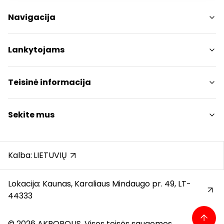
Navigacija
Parduotuvės
Lankytojams
Paslaugos
Restoranai ir kavinės
PC planas
Teisinė informacija
Draugiški gyvūnams
Kontaktai
Prekybos centro taisyklės
Sekite mus
Akcijos
Slapukų politika
Dovanų kortelė
Privatumo politika
Instagram
Karjera
Dovanų kortelės bendrosios taisyklės
Facebook
Kalba:
LIETUVIŲ
Atsiliepimai
Pranešėjų apsauga
YouTube
Automobilių stovėjimo aikštelės taisyklės
Lokacija: Kaunas, Karaliaus Mindaugo pr. 49, LT-
44333
© 2026 AKROPOLIS. Visos teisės saugomos.