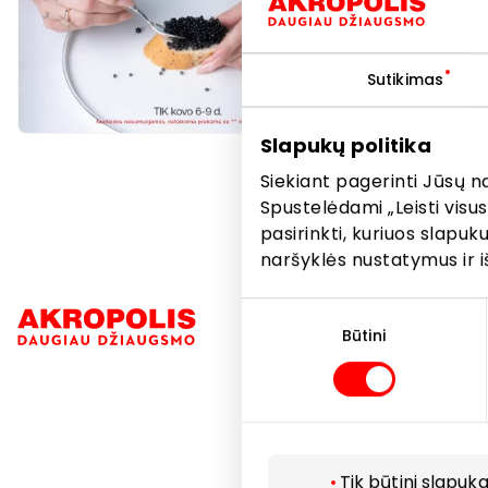
kuriuose g
Nuolaid
Sutikimas
Slapukų politika
Siekiant pagerinti Jūsų n
Spustelėdami „Leisti visus
pasirinkti, kuriuos slapu
naršyklės nustatymus ir i
Sutikimo
Navigacija
pasirinkimas
Būtini
Parduotuvė
Paslaugos
Restoranai i
Tik būtini slapuka