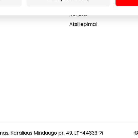
Dovanų kortelė
Karjera
Atsiliepimai
unas, Karaliaus Mindaugo pr. 49, LT-44333
©