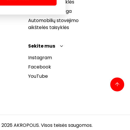
bendrosios taisyklės
Pranešėjų apsauga
Automobilių stovėjimo
aikštelės taisyklės
Sekite mus
Instagram
Facebook
YouTube
 2026 AKROPOLIS. Visos teisės saugomos.