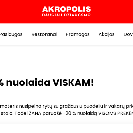
Paslaugos
Restoranai
Pramogos
Akcijos
Dov
% nuolaida VISKAM!
moteris nusipelno rytų su gražiausiu puodeliu ir vakarų prie
stalo. Todėl ŽANA paruošė -20 % nuolaidą VISOMS PREKĖ
tiškų taurių iki aukščiausios kokybės indų – susikurkite n