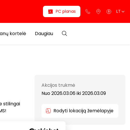
PC planas
LT
anų kortelė
Daugiau
Akcijos trukmė
Nuo 2026.03.06
iki
2026.03.09
 stilingai
MS!
Rodyti lokaciją žemėlapyje
amus,