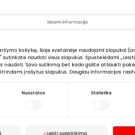
era būti. Pasiūlymas galioja tik 03.06-03.09 d.!
os nesumuojamos, netaikoma prekėms su ** ir NETO ženk
Išsami informacija
aršymo kokybę, šioje svetainėje naudojami slapukai (an
" sutinkate naudoti visus slapukus. Spustelėdami „Leisti
kus naudoti. Savo sutikimą bet kada galite atšaukti pak
štrindami įrašytus slapukus. Daugiau informacijos rasit
Lankytojams
Nuostatos
Statistika
s
PC planas
Draugiški gyvūnams
r kavinės
Kontaktai
Akcijos
i
Leisti pasirinkimą