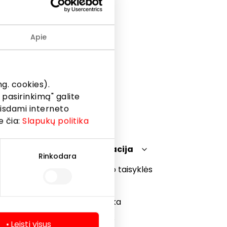
lu.
Apie
g. cookies).
 pasirinkimą" galite
eisdami interneto
e čia:
Slapukų politika
Teisinė informacija
Rinkodara
Prekybos centro taisyklės
Slapukų politika
Privatumo politika
Dovanų kortelės
Leisti visus