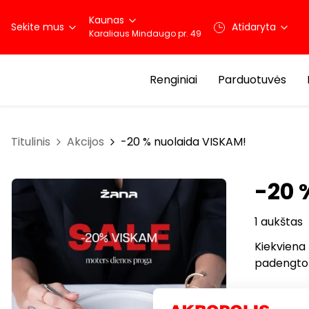
Kaunas
Sekite mus
Atidaryta
Karaliaus Mindaugo pr. 49
Renginiai
Parduotuvės
Titulinis
Akcijos
-20 % nuolaida VISKAM!
-20 
1 aukštas
Kiekviena 
padengto 
Nuo elegan