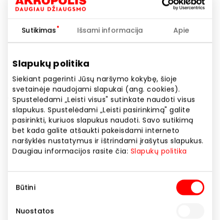
Sutikimas
Išsami informacija
Apie
Slapukų politika
-20 % visam asortimentui!
Siekiant pagerinti Jūsų naršymo kokybę, šioje
svetainėje naudojami slapukai (ang. cookies).
Spustelėdami „Leisti visus" sutinkate naudoti visus
1 aukštas
slapukus. Spustelėdami „Leisti pasirinkimą" galite
pasirinkti, kuriuos slapukus naudoti. Savo sutikimą
Akcijos trukmė
bet kada galite atšaukti pakeisdami interneto
naršyklės nustatymus ir ištrindami įrašytus slapukus.
Nuo 2026.06.11
iki
2026.06.14
Daugiau informacijos rasite čia:
Slapukų politika
Rodyti lokaciją žemėlapyje
Sutikimo
Būtini
pasirinkimas
Kai oras nelepina, džiugina nuolaidos!
Nuostatos