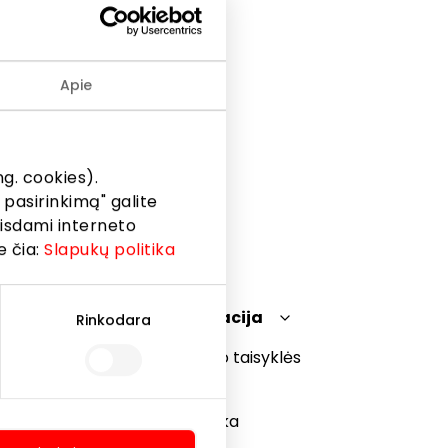
otaikos
Apie
kcentą.
g. cookies).
 pasirinkimą" galite
eisdami interneto
e čia:
Slapukų politika
Teisinė informacija
Rinkodara
Prekybos centro taisyklės
Slapukų politika
Privatumo politika