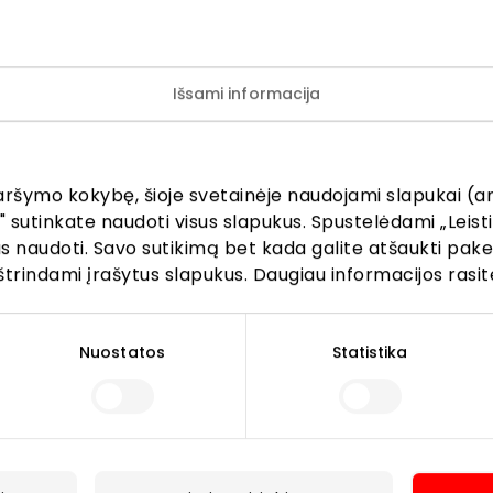
te interjerą, suteikite namams jaukumo ir pavasarinės nu
 galioja 2026.03.01 – 03.31
Išsami informacija
kite progos atrasti savo naują mėgstamiausią interjero a
aršymo kokybę, šioje svetainėje naudojami slapukai (an
" sutinkate naudoti visus slapukus. Spustelėdami „Leisti
kus naudoti. Savo sutikimą bet kada galite atšaukti pak
štrindami įrašytus slapukus. Daugiau informacijos rasit
Lankytojams
Nuostatos
Statistika
s
PC planas
Draugiški gyvūnams
r kavinės
Kontaktai