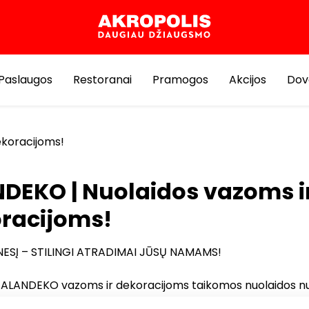
Paslaugos
Restoranai
Pramogos
Akcijos
Dov
ekoracijoms!
DEKO | Nuolaidos vazoms i
racijoms!
ESĮ – STILINGI ATRADIMAI JŪSŲ NAMAMS!
 ALANDEKO vazoms ir dekoracijoms taikomos nuolaidos n