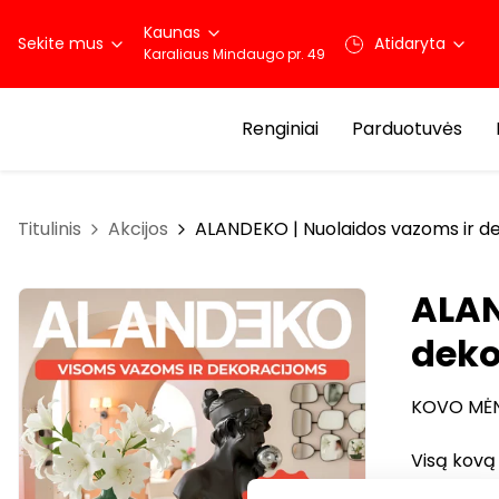
Kaunas
Sekite mus
Atidaryta
Karaliaus Mindaugo pr. 49
Renginiai
Parduotuvės
Titulinis
Akcijos
ALANDEKO | Nuolaidos vazoms ir d
ALAN
deko
KOVO MĖN
Visą kovą