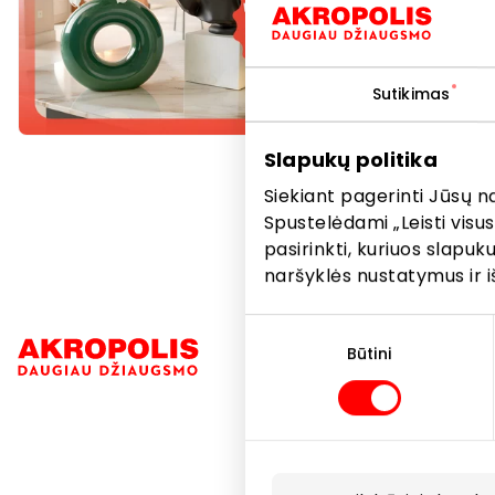
Atnaujinki
Pasiūlymas
Sutikimas
Nepraleis
Slapukų politika
Siekiant pagerinti Jūsų n
Spustelėdami „Leisti visus
pasirinkti, kuriuos slapu
naršyklės nustatymus ir i
Sutikimo
Navigacija
pasirinkimas
Būtini
Parduotuvė
Paslaugos
Restoranai i