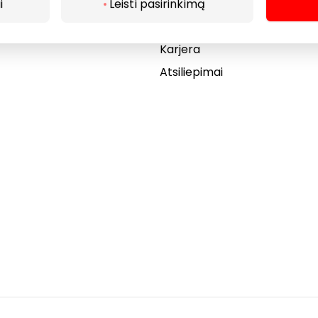
Akcijos
i
Leisti pasirinkimą
Dovanų kortelė
Karjera
Atsiliepimai