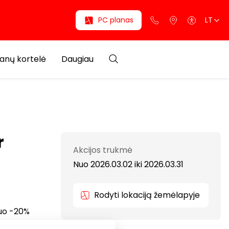
PC planas
LT
anų kortelė
Daugiau
r
Akcijos trukmė
Nuo 2026.03.02
iki
2026.03.31
Rodyti lokaciją žemėlapyje
uo -20%