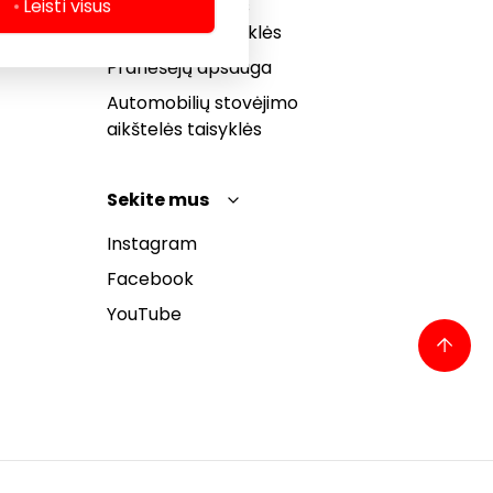
Dovanų kortelės
Leisti visus
bendrosios taisyklės
Pranešėjų apsauga
Automobilių stovėjimo
aikštelės taisyklės
Sekite mus
Instagram
Facebook
YouTube