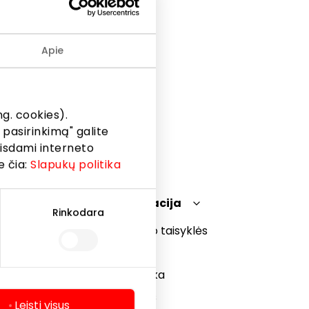
Apie
g. cookies).
 pasirinkimą" galite
eisdami interneto
e čia:
Slapukų politika
Teisinė informacija
Rinkodara
Prekybos centro taisyklės
Slapukų politika
Privatumo politika
Dovanų kortelės
Leisti visus