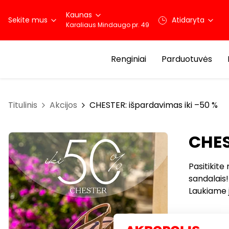
Kaunas
Sekite mus
Atidaryta
Karaliaus Mindaugo pr. 49
Renginiai
Parduotuvės
Titulinis
Akcijos
CHESTER: išpardavimas iki –50 %
CHES
Pasitikite
sandalais!
Laukiame 