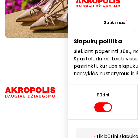
Sutikimas
Slapukų politika
Siekiant pagerinti Jūsų n
Spustelėdami „Leisti visus
pasirinkti, kuriuos slapu
naršyklės nustatymus ir i
Sutikimo
Navigacija
pasirinkimas
Būtini
Parduotuvė
Paslaugos
Restoranai i
Tik būtini slapuka