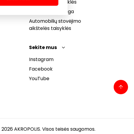
bendrosios taisyklės
Pranešėjų apsauga
Automobilių stovėjimo
aikštelės taisyklės
Sekite mus
Instagram
Facebook
YouTube
 2026 AKROPOLIS. Visos teisės saugomos.