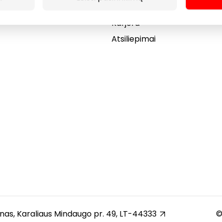
Dovanų kortelė
Karjera
Atsiliepimai
unas, Karaliaus Mindaugo pr. 49, LT-44333
©