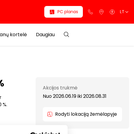
PC planas
LT
anų kortelė
Daugiau
%
Akcijos trukmė
Nuo 2026.06.19
iki
2026.08.31
r
0 %.
Rodyti lokaciją žemėlapyje