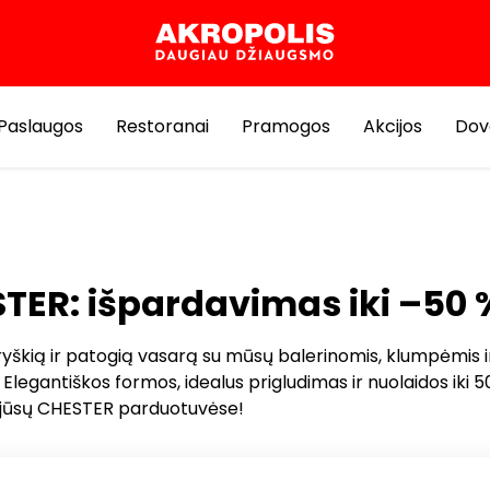
Paslaugos
Restoranai
Pramogos
Akcijos
Dov
TER: išpardavimas iki –50 
 ryškią ir patogią vasarą su mūsų balerinomis, klumpėmis i
 Elegantiškos formos, idealus prigludimas ir nuolaidos iki 5
jūsų CHESTER parduotuvėse!