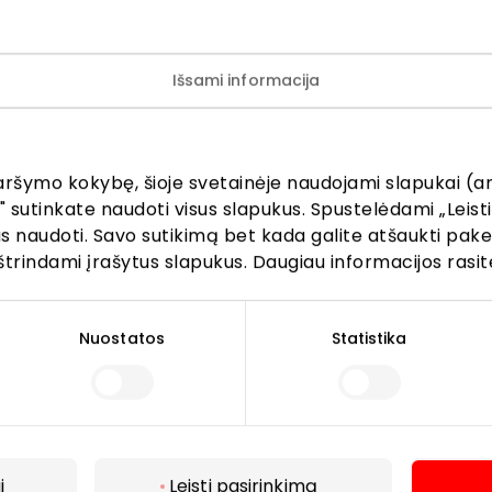
Išsami informacija
aršymo kokybę, šioje svetainėje naudojami slapukai (an
" sutinkate naudoti visus slapukus. Spustelėdami „Leisti
kus naudoti. Savo sutikimą bet kada galite atšaukti pak
štrindami įrašytus slapukus. Daugiau informacijos rasit
Lankytojams
Nuostatos
Statistika
s
PC planas
Draugiški gyvūnams
r kavinės
Kontaktai
Akcijos
i
Leisti pasirinkimą