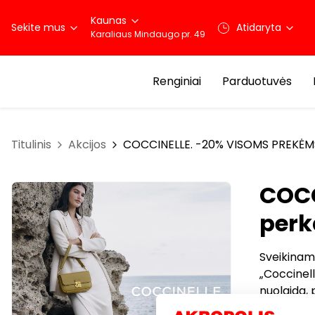
Kaunas
Sekite mus
Atidaryta
Karaliaus Mindaugo pr. 49
Renginiai
Parduotuvės
Titulinis
Akcijos
COCCINELLE. -20% VISOMS PREKĖMS, 
COCC
perk
Sveikinam
„Coccinell
nuolaida, 
gegužės 3