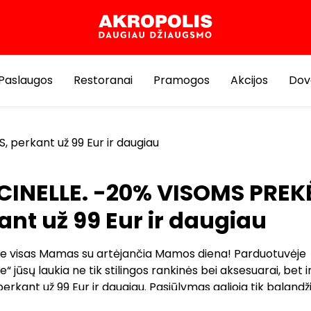
Paslaugos
Restoranai
Pramogos
Akcijos
Dov
perkant už 99 Eur ir daugiau
INELLE. -20% VISOMS PREK
ant už 99 Eur ir daugiau
e visas Mamas su artėjančia Mamos diena! Parduotuvėje
e“ jūsų laukia ne tik stilingos rankinės bei aksesuarai, bet i
perkant už 99 Eur ir daugiau. Pasiūlymas galioja tik balandž
 d. Nuolaidos nesumuojamos. Laukiame Jūsų parduotuvėje