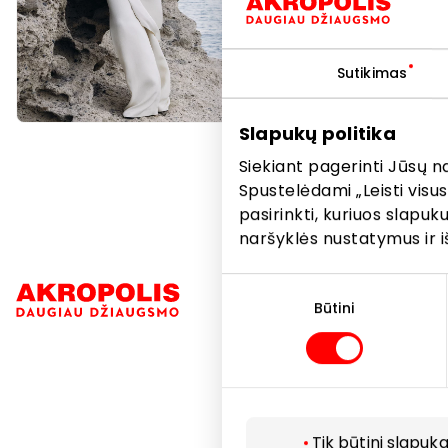
„Coccinel
Sutikimas
Slapukų politika
Siekiant pagerinti Jūsų n
Spustelėdami „Leisti visus
pasirinkti, kuriuos slapu
naršyklės nustatymus ir i
Sutikimo
Navigacija
pasirinkimas
Būtini
Parduotuvė
Paslaugos
Restoranai i
Tik būtini slapuka