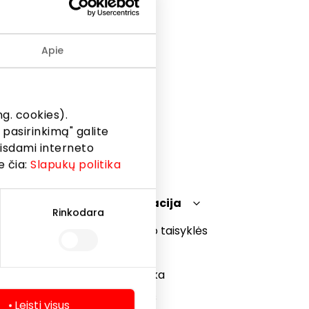
Apie
g. cookies).
 pasirinkimą" galite
eisdami interneto
e čia:
Slapukų politika
Teisinė informacija
Rinkodara
Prekybos centro taisyklės
Slapukų politika
Privatumo politika
Dovanų kortelės
Leisti visus