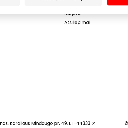
Dovanų kortelė
Karjera
Atsiliepimai
unas, Karaliaus Mindaugo pr. 49, LT-44333
©