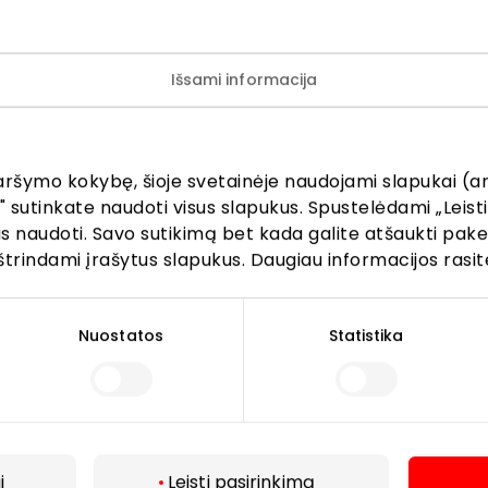
le“ antrame aukšte!
Išsami informacija
aršymo kokybę, šioje svetainėje naudojami slapukai (an
" sutinkate naudoti visus slapukus. Spustelėdami „Leisti
kus naudoti. Savo sutikimą bet kada galite atšaukti pak
štrindami įrašytus slapukus. Daugiau informacijos rasit
Lankytojams
Nuostatos
Statistika
s
PC planas
Draugiški gyvūnams
r kavinės
Kontaktai
Akcijos
i
Leisti pasirinkimą