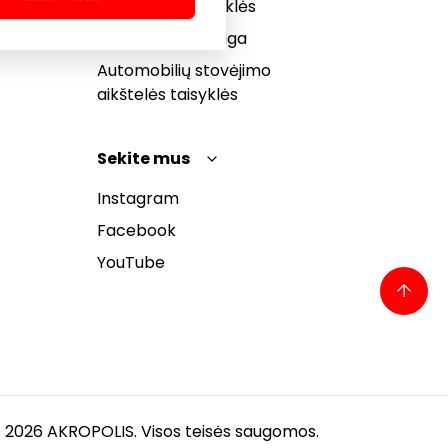
bendrosios taisyklės
Pranešėjų apsauga
Automobilių stovėjimo
aikštelės taisyklės
Sekite mus
Instagram
Facebook
YouTube
 2026 AKROPOLIS. Visos teisės saugomos.