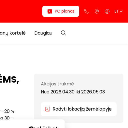
PC planas
LT
anų kortelė
Daugiau
ĖMS,
Akcijos trukmė
Nuo 2026.04.30
iki
2026.05.03
Rodyti lokaciją žemėlapyje
r -20 %
io 30 –