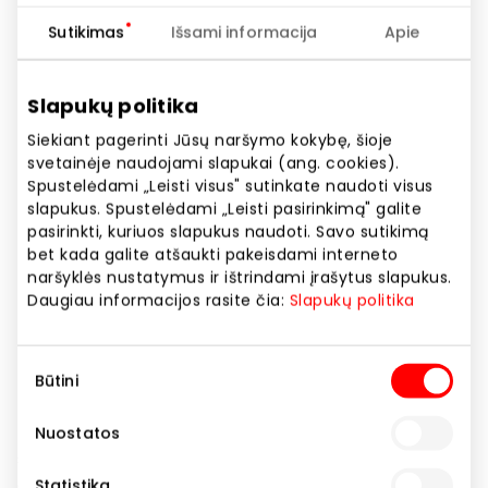
Sutikimas
Išsami informacija
Apie
Slapukų politika
Siekiant pagerinti Jūsų naršymo kokybę, šioje
svetainėje naudojami slapukai (ang. cookies).
COCCODRILLO nauja kolekcija!
Spustelėdami „Leisti visus" sutinkate naudoti visus
slapukus. Spustelėdami „Leisti pasirinkimą" galite
pasirinkti, kuriuos slapukus naudoti. Savo sutikimą
Akcijos trukmė
bet kada galite atšaukti pakeisdami interneto
naršyklės nustatymus ir ištrindami įrašytus slapukus.
Nuo 2026.04.07
iki
2026.05.04
Daugiau informacijos rasite čia:
Slapukų politika
Rodyti lokaciją žemėlapyje
Sutikimo
Būtini
pasirinkimas
Papildykite savo vaiko spintą šviesiomis pavasario
Nuostatos
spalvomis! Lengvi, spalvingi ir patogūs drabužiai
aktyviems vaikams. Apsipirkite dabar KidZone!
Statistika