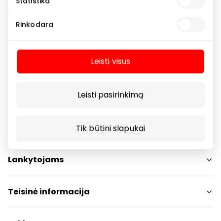
Statistika
Didysis metų išpardavimas prasidėjo! Nuolaidos net
iki – 50 % . Atraskite geriausius pasiūlymus. *Prekių
Rinkodara
kiekis ribotas.
Leisti visus
Leisti pasirinkimą
Navigacija
Tik būtini slapukai
Parduotuvės
Lankytojams
Paslaugos
Restoranai ir kavinės
PC planas
Teisinė informacija
Draugiški gyvūnams
Kontaktai
Prekybos centro taisyklės