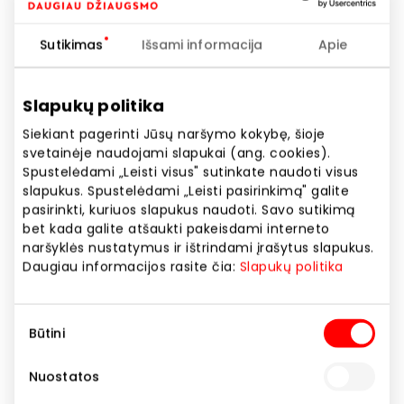
Sutikimas
Išsami informacija
Apie
Slapukų politika
Siekiant pagerinti Jūsų naršymo kokybę, šioje
svetainėje naudojami slapukai (ang. cookies).
Spustelėdami „Leisti visus" sutinkate naudoti visus
Douglas parduotuvėje – Grožio
slapukus. Spustelėdami „Leisti pasirinkimą" galite
pasirinkti, kuriuos slapukus naudoti. Savo sutikimą
išpardavimas iki 40%* nuolaida
bet kada galite atšaukti pakeisdami interneto
naršyklės nustatymus ir ištrindami įrašytus slapukus.
Daugiau informacijos rasite čia:
Slapukų politika
Akcijos trukmė
Nuo 2025.12.31
iki
2026.01.12
Sutikimo
Būtini
pasirinkimas
Rodyti lokaciją žemėlapyje
Nuostatos