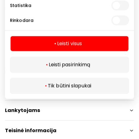
Statistika
Grožio išpardavimas iki 40%* nuolaida.
Rinkodara
*Nuolaidos nesumuojamos.
Leisti visus
Leisti pasirinkimą
Tik būtini slapukai
Navigacija
Parduotuvės
Lankytojams
Paslaugos
Restoranai ir kavinės
PC planas
Teisinė informacija
Draugiški gyvūnams