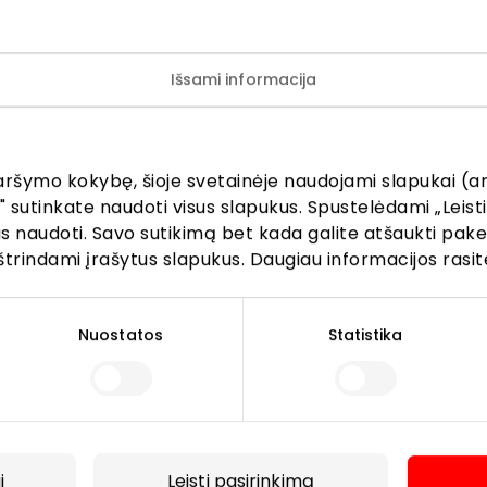
Išsami informacija
aršymo kokybę, šioje svetainėje naudojami slapukai (an
" sutinkate naudoti visus slapukus. Spustelėdami „Leisti
kus naudoti. Savo sutikimą bet kada galite atšaukti pak
štrindami įrašytus slapukus. Daugiau informacijos rasit
Lankytojams
Nuostatos
Statistika
s
PC planas
Draugiški gyvūnams
r kavinės
Kontaktai
Akcijos
i
Leisti pasirinkimą