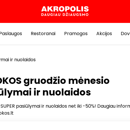
Paslaugos
Restoranai
Pramogos
Akcijos
Dov
ai ir nuolaidos
KOS gruodžio mėnesio
ūlymai ir nuolaidos
 SUPER pasiūlymai ir nuolaidos net iki -50%! Daugiau infor
okos.lt