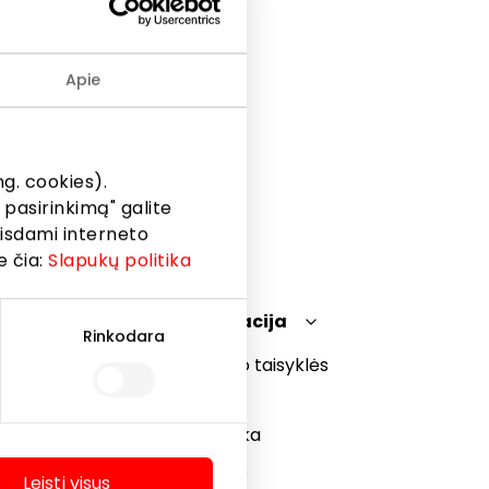
Apie
g. cookies).
 pasirinkimą" galite
eisdami interneto
e čia:
Slapukų politika
Teisinė informacija
Rinkodara
Prekybos centro taisyklės
Slapukų politika
Privatumo politika
Dovanų kortelės
Leisti visus