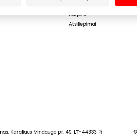
Dovanų kortelė
Karjera
Atsiliepimai
unas, Karaliaus Mindaugo pr. 49, LT-44333
©