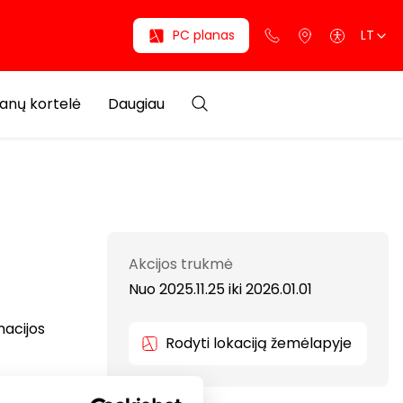
PC planas
LT
anų kortelė
Daugiau
Akcijos trukmė
Nuo 2025.11.25
iki
2026.01.01
macijos
Rodyti lokaciją žemėlapyje