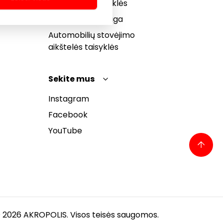
bendrosios taisyklės
Pranešėjų apsauga
Automobilių stovėjimo
aikštelės taisyklės
Sekite mus
Instagram
Facebook
YouTube
 2026 AKROPOLIS. Visos teisės saugomos.