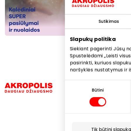
Sutikimas
Slapukų politika
Siekiant pagerinti Jūsų n
Spustelėdami „Leisti visus
pasirinkti, kuriuos slapu
naršyklės nustatymus ir i
Sutikimo
Navigacija
pasirinkimas
Būtini
Parduotuvė
Paslaugos
Restoranai i
Tik būtini slapuka