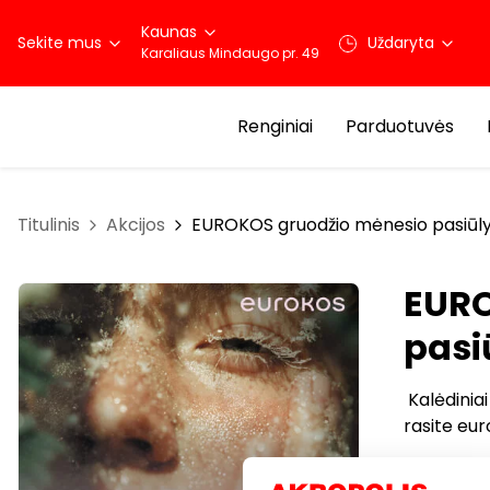
Kaunas
Sekite mus
Uždaryta
Karaliaus Mindaugo pr. 49
Renginiai
Parduotuvės
Titulinis
Akcijos
EUROKOS gruodžio mėnesio pasiūlym
EURO
pasi
Kalėdiniai
rasite eur