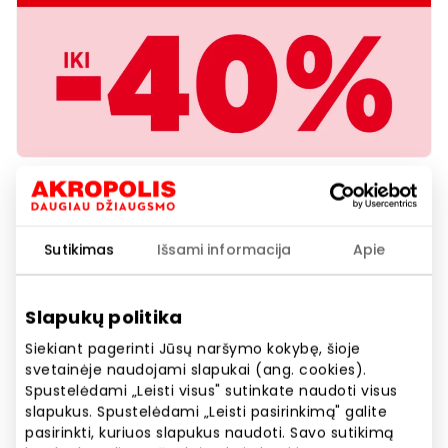
EUROVAISTINĖ. Maisto papildams
nervų sistemai ir virškinimui iki
Sutikimas
Išsami informacija
Apie
-40% nuolaida!
Slapukų politika
Akcijos trukmė
Siekiant pagerinti Jūsų naršymo kokybę, šioje
svetainėje naudojami slapukai (ang. cookies).
Nuo 2026.06.01
iki
2026.06.30
Spustelėdami „Leisti visus" sutinkate naudoti visus
slapukus. Spustelėdami „Leisti pasirinkimą" galite
Rodyti lokaciją žemėlapyje
pasirinkti, kuriuos slapukus naudoti. Savo sutikimą