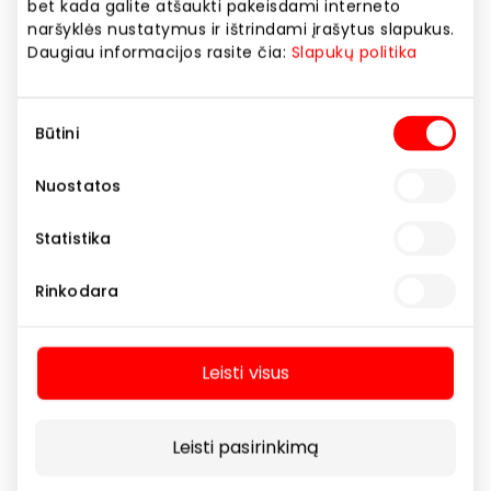
bet kada galite atšaukti pakeisdami interneto
naršyklės nustatymus ir ištrindami įrašytus slapukus.
Daugiau informacijos rasite čia:
Slapukų politika
Pasiūlymas galioja 2026 06 01 – 2026 06 30
Sutikimo
lojaliems EUROVAISTINĖS klientams, pateikus
Būtini
pasirinkimas
EUROVAISTINĖS kortelę, perkant fizinėse
EUROVAISTINĖS vaistinėse ir lojalumo klubo
Nuostatos
nariams internete. Nuolaidos taikomos tik
patvirtintam prekių sąrašui, kurio galite teirautis
Statistika
vaistinėse. Nuolaidos netaikomos produktų
rinkiniams ir prekėms, kurioms taikomos kitos
Rinkodara
akcijos, nuolaidos ir pasiūlymai. Nuolaidos
nesumuojamos ir skaičiuojamos nuo įprastinės
kainos, kuri gali skirtis perkant fizinėse
Leisti visus
EUROVAISTINĖS vaistinėse ir internete. Pasiūlymo
sąlygos bet kada gali keistis. Prekių skaičius
ribotas. Neradę prekių vienoje EUROVAISTINĖJE,
Leisti pasirinkimą
ieškokite kitoje. Maisto papildas neturėtų būti
vartojamas kaip maisto pakaitalas. Svarbu įvairi