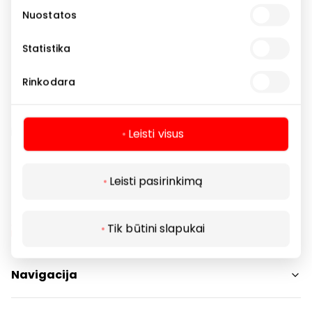
Nuostatos
Rodyti lokaciją žemėlapyje
Statistika
*Pasiūlymas galioja 2026 07 01 – 2026 07 31, perkant
Rinkodara
fizinėse EUROVAISTINĖS vaistinėse. Dovanų skaičius
ribotas. Neradę prekių vienoje EUROVAISTINĖJE,
ieškokite kitoje.
Leisti visus
Leisti pasirinkimą
Tik būtini slapukai
Navigacija
Parduotuvės