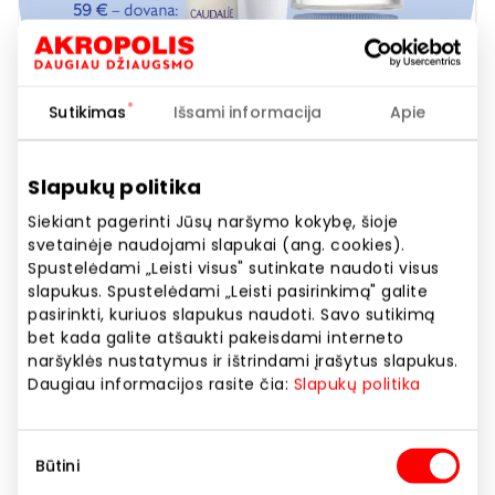
Sutikimas
Išsami informacija
Apie
Slapukų politika
Siekiant pagerinti Jūsų naršymo kokybę, šioje
svetainėje naudojami slapukai (ang. cookies).
EUROVAISTINĖ. Perkant CAUDALIE
Spustelėdami „Leisti visus" sutinkate naudoti visus
kosmetikos priemonių už 59 € –
slapukus. Spustelėdami „Leisti pasirinkimą" galite
pasirinkti, kuriuos slapukus naudoti. Savo sutikimą
dovana: VINOPERFECT kelioninio
bet kada galite atšaukti pakeisdami interneto
dydžio priemonės.*
naršyklės nustatymus ir ištrindami įrašytus slapukus.
Daugiau informacijos rasite čia:
Slapukų politika
Akcijos trukmė
Sutikimo
Būtini
Nuo 2026.07.01
iki
2026.07.31
pasirinkimas