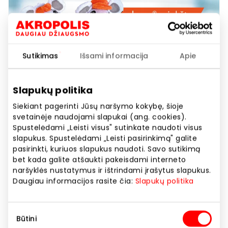
Sutikimas
Išsami informacija
Apie
Slapukų politika
Siekiant pagerinti Jūsų naršymo kokybę, šioje
svetainėje naudojami slapukai (ang. cookies).
EUROVAISTINĖ. Pirkite bet kurias
Spustelėdami „Leisti visus" sutinkate naudoti visus
dvi Elmex vaikų burnos higienos
slapukus. Spustelėdami „Leisti pasirinkimą" galite
pasirinkti, kuriuos slapukus naudoti. Savo sutikimą
priemones ir gaukite DOVANŲ
bet kada galite atšaukti pakeisdami interneto
Elmex minkštą žaisliuką!
naršyklės nustatymus ir ištrindami įrašytus slapukus.
Daugiau informacijos rasite čia:
Slapukų politika
Akcijos trukmė
Sutikimo
Nuo 2026.06.01
iki
2026.06.30
Būtini
pasirinkimas