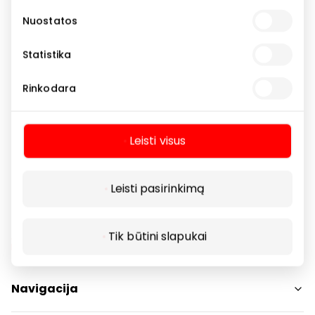
Nuostatos
Rodyti lokaciją žemėlapyje
Statistika
Rinkodara
Pasiūlymas galioja 2026 06 01-2026 06 30
lojaliems EUROVAISTINĖS klientams, pateikus
EUROVAISTINĖS kortelę, perkant Kauno Akropolio
Leisti visus
EUROVAISTINĖJE. Dovanų kiekis ribotas.
Leisti pasirinkimą
Tik būtini slapukai
Navigacija