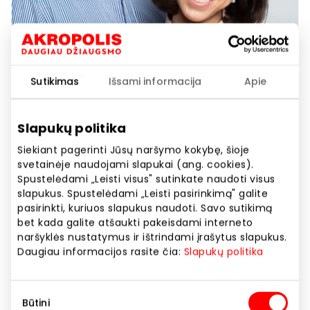
Sutikimas
Išsami informacija
Apie
FIELMANN. Ateikite dviese ir
Slapukų politika
sutaupykite!
Siekiant pagerinti Jūsų naršymo kokybę, šioje
svetainėje naudojami slapukai (ang. cookies).
Spustelėdami „Leisti visus" sutinkate naudoti visus
slapukus. Spustelėdami „Leisti pasirinkimą" galite
Akcijos trukmė
pasirinkti, kuriuos slapukus naudoti. Savo sutikimą
Nuo 2024.08.30
iki
2025.12.31
bet kada galite atšaukti pakeisdami interneto
naršyklės nustatymus ir ištrindami įrašytus slapukus.
Daugiau informacijos rasite čia:
Slapukų politika
Rodyti lokaciją žemėlapyje
Sutikimo
Būtini
pasirinkimas