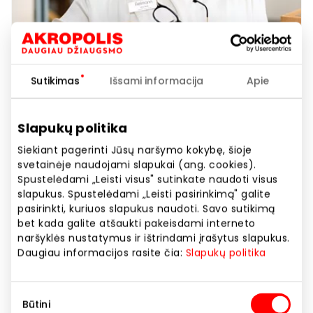
Sutikimas
Išsami informacija
Apie
Slapukų politika
FIELMANN. Nemokama SPA Jūsų
akiniams!
Siekiant pagerinti Jūsų naršymo kokybę, šioje
svetainėje naudojami slapukai (ang. cookies).
Spustelėdami „Leisti visus" sutinkate naudoti visus
slapukus. Spustelėdami „Leisti pasirinkimą" galite
pasirinkti, kuriuos slapukus naudoti. Savo sutikimą
bet kada galite atšaukti pakeisdami interneto
Rodyti lokaciją žemėlapyje
naršyklės nustatymus ir ištrindami įrašytus slapukus.
Daugiau informacijos rasite čia:
Slapukų politika
Ar žinojote, kad akiniai mėgsta būti maudomi? Bet
Sutikimo
kada užsukite į „Fielmann" akinių SPA procedūrai –
Būtini
pasirinkimas