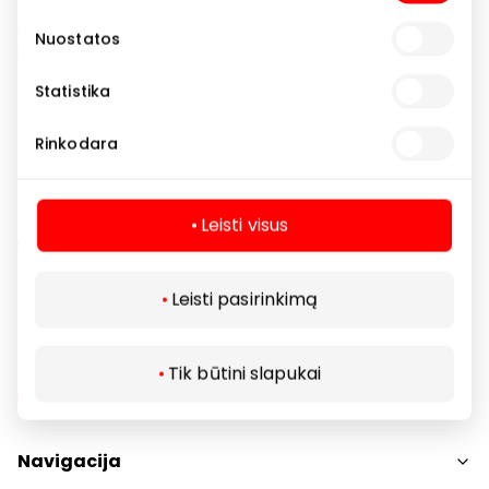
kruopščiai išplausime juos ultragarso vonelėje. Dėl
ultragarso sukeliamų vibracijų vanduo su valikliu
Nuostatos
išplauna net giliai tarp akinių rėmelių ir lęšių esančius
nešvarumus.
Statistika
Jei bus reikalinga, sutvarkysime deformuotus
Rinkodara
rėmelius, priveršime varžtelius, įdėsime naujas
noseles. Ir visa tai – nemokamai visiems akinių
nešiotojams, net ir tiems, kurie akinius įsigijo ne
Leisti visus
„Fielmann” optikose.
Leisti pasirinkimą
Tik būtini slapukai
Navigacija