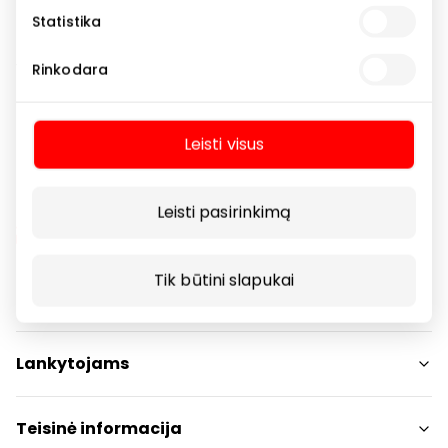
nuotykius.
Statistika
Visą Velykinių prekių asortimentą rasite apsilankę
Rinkodara
fizinėje arba elektroninėje parduotuvėje.
Leisti visus
Leisti pasirinkimą
Tik būtini slapukai
Navigacija
Parduotuvės
Lankytojams
Paslaugos
Restoranai ir kavinės
PC planas
Teisinė informacija
Draugiški gyvūnams