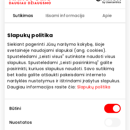
Sutikimas
Išsami informacija
Apie
Slapukų politika
Siekiant pagerinti Jūsų naršymo kokybę, šioje
Kaip Kapibara sutiko Velykas!
svetainėje naudojami slapukai (ang. cookies).
Spustelėdami „Leisti visus" sutinkate naudoti visus
slapukus. Spustelėdami „Leisti pasirinkimą" galite
Akcijos trukmė
pasirinkti, kuriuos slapukus naudoti. Savo sutikimą
bet kada galite atšaukti pakeisdami interneto
Nuo 2026.03.09
iki
2026.04.06
naršyklės nustatymus ir ištrindami įrašytus slapukus.
Daugiau informacijos rasite čia:
Slapukų politika
Rodyti lokaciją žemėlapyje
Sutikimo
Būtini
pasirinkimas
Kapibara kviečia Jus švęsti Velykas kartu!
Nudžiuginkite savo vaikus naujais žaislais ir žaidimais,
Nuostatos
kurie skatina kurti, žaisti ir leistis į smagius pavasario