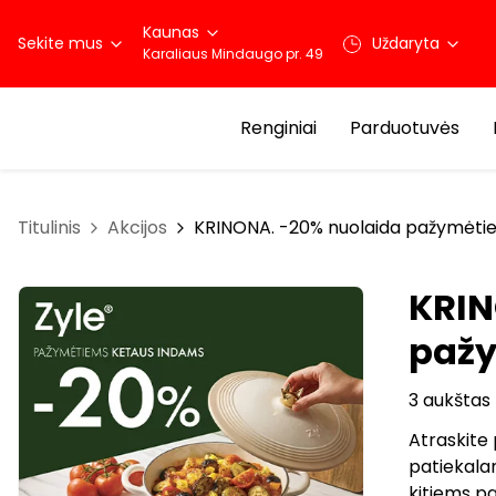
Kaunas
Sekite mus
Uždaryta
Karaliaus Mindaugo pr. 49
Renginiai
Parduotuvės
Titulinis
Akcijos
KRINONA. -20% nuolaida pažymėti
KRIN
pažy
3 aukštas
Atraskite
patiekalam
kitiems pa