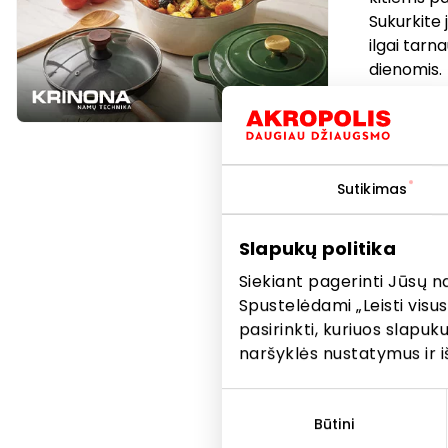
Sukurkite 
ilgai tarn
dienomis.
Prekybo
paslaug
bei kita
Sutikimas
informac
informa
Slapukų politika
vietoje
ar pasla
Siekiant pagerinti Jūsų n
nuolaido
Spustelėdami „Leisti visus
atitink
pasirinkti, kuriuos slapu
naršyklės nustatymus ir i
Sutikimo
pasirinkimas
Būtini