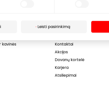
Lankytojams
i
Leisti pasirinkimą
s
PC planas
Draugiški gyvūnams
r kavinės
Kontaktai
Akcijos
Dovanų kortelė
Karjera
Atsiliepimai