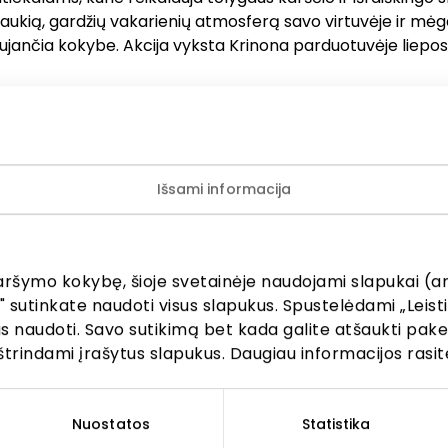
jaukią, gardžių vakarienių atmosferą savo virtuvėje ir mėg
aujančia kokybe. Akcija vyksta Krinona parduotuvėje liepos
s ir pramogų centre „AKROPOLIS“ veikiančios parduotuvės
ų teikėjai savarankiškai nustato taikomas nuolaidas, jų 
s aktualias sąlygas. Stengiamės kuo tiksliau pateikti aktu
Išsami informacija
iją, tačiau, jei kyla neatitikimų tarp mūsų tinklalapyje pa
cijos ir faktinės informacijos parduotuvėje ar paslaugų t
, visada vadovaukitės tuo, kas nurodyta konkrečioje pard
ugų teikimo vietoje. Visais klausimais, susijusiais su kon
aršymo kokybę, šioje svetainėje naudojami slapukai (an
mis bei vykstančiomis akcijomis, prašome kreiptis tiesiog
" sutinkate naudoti visus slapukus. Spustelėdami „Leisti
amą parduotuvę ar paslaugų teikimo vietą.
kus naudoti. Savo sutikimą bet kada galite atšaukti pak
štrindami įrašytus slapukus. Daugiau informacijos rasit
Nuostatos
Statistika