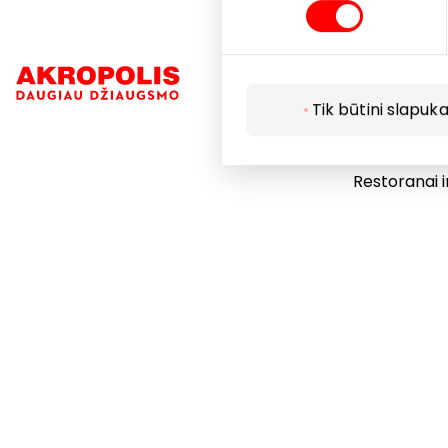
Navigacija
Tik būtini slapuka
Parduotuvė
Paslaugos
Restoranai i