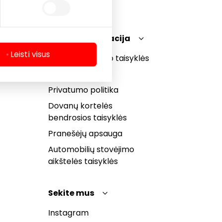
Teisinė informacija
Leisti visus
Prekybos centro taisyklės
Slapukų politika
Privatumo politika
Dovanų kortelės
bendrosios taisyklės
Pranešėjų apsauga
Automobilių stovėjimo
aikštelės taisyklės
Sekite mus
Instagram