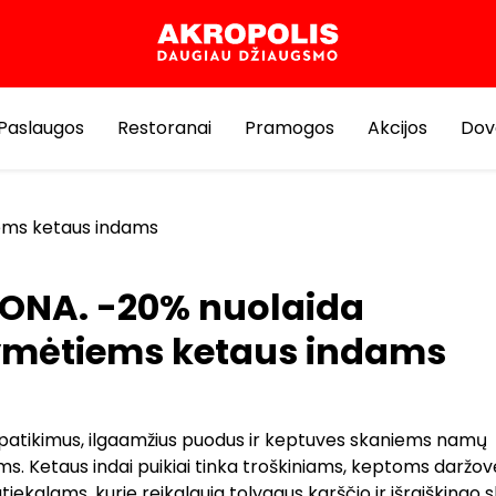
Paslaugos
Restoranai
Pramogos
Akcijos
Dov
ems ketaus indams
ONA. -20% nuolaida
mėtiems ketaus indams
 patikimus, ilgaamžius puodus ir keptuves skaniems namų
s. Ketaus indai puikiai tinka troškiniams, keptoms daržov
tiekalams, kurie reikalauja tolygaus karščio ir išraiškingo s