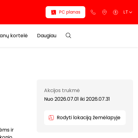
PC planas
LT
anų kortelė
Daugiau
Akcijos trukmė
Nuo 2026.07.01
iki
2026.07.31
Rodyti lokaciją žemėlapyje
ėms ir
konio.