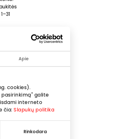
aukitės
 1–31
 ir
dydžius
alią
Apie
teiktos
eikimo
uotuvėje
krečiomis
g. cookies).
iai į
 pasirinkimą" galite
eisdami interneto
e čia:
Slapukų politika
Rinkodara