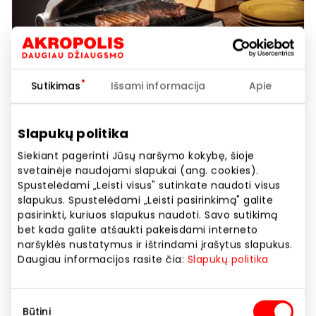
Sutikimas
Išsami informacija
Apie
KRINONA. Iki -22% Zyle
Slapukų politika
elektriniams griliams
Siekiant pagerinti Jūsų naršymo kokybę, šioje
svetainėje naudojami slapukai (ang. cookies).
3 aukštas
Spustelėdami „Leisti visus" sutinkate naudoti visus
slapukus. Spustelėdami „Leisti pasirinkimą" galite
pasirinkti, kuriuos slapukus naudoti. Savo sutikimą
Akcijos trukmė
bet kada galite atšaukti pakeisdami interneto
naršyklės nustatymus ir ištrindami įrašytus slapukus.
Nuo 2026.05.01
iki
2026.05.31
Daugiau informacijos rasite čia:
Slapukų politika
Rodyti lokaciją žemėlapyje
Sutikimo
Būtini