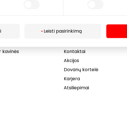
Lankytojams
i
Leisti pasirinkimą
s
PC planas
Draugiški gyvūnams
r kavinės
Kontaktai
Akcijos
Dovanų kortelė
Karjera
Atsiliepimai