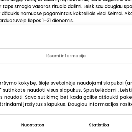
r taps smagia vasaros ritualo dalimi. Leisk sau daugiau sp
 ir džiaukis namuose pagamintais kokteiliais visai šeimai. Ak
rduotuvėje liepos 1–31 dienomis.
s ir pramogų centre „AKROPOLIS“ veikiančios parduotuvės
ų teikėjai savarankiškai nustato taikomas nuolaidas, jų 
s aktualias sąlygas. Stengiamės kuo tiksliau pateikti aktu
Išsami informacija
iją, tačiau, jei kyla neatitikimų tarp mūsų tinklalapyje pa
cijos ir faktinės informacijos parduotuvėje ar paslaugų t
, visada vadovaukitės tuo, kas nurodyta konkrečioje pard
ugų teikimo vietoje. Visais klausimais, susijusiais su kon
aršymo kokybę, šioje svetainėje naudojami slapukai (an
mis bei vykstančiomis akcijomis, prašome kreiptis tiesiog
" sutinkate naudoti visus slapukus. Spustelėdami „Leisti
amą parduotuvę ar paslaugų teikimo vietą.
kus naudoti. Savo sutikimą bet kada galite atšaukti pak
štrindami įrašytus slapukus. Daugiau informacijos rasit
Nuostatos
Statistika