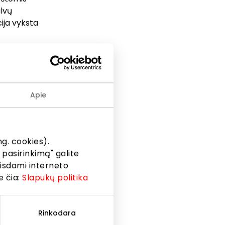
alvų
cija vyksta
 ir
dydžius
alią
Apie
teiktos
eikimo
uotuvėje
krečiomis
g. cookies).
iai į
 pasirinkimą" galite
eisdami interneto
e čia:
Slapukų politika
Rinkodara