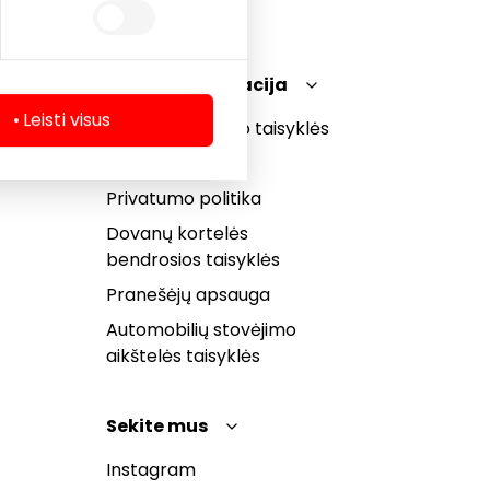
Teisinė informacija
Leisti visus
Prekybos centro taisyklės
Slapukų politika
Privatumo politika
Dovanų kortelės
bendrosios taisyklės
Pranešėjų apsauga
Automobilių stovėjimo
aikštelės taisyklės
Sekite mus
Instagram