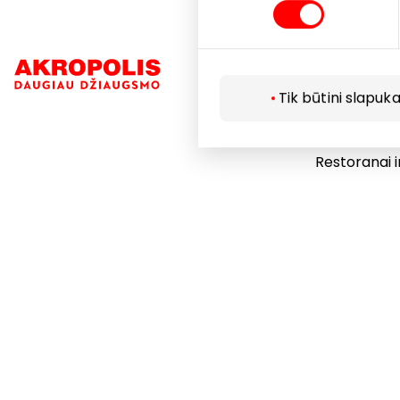
Navigacija
Tik būtini slapuka
Parduotuvė
Paslaugos
Restoranai i