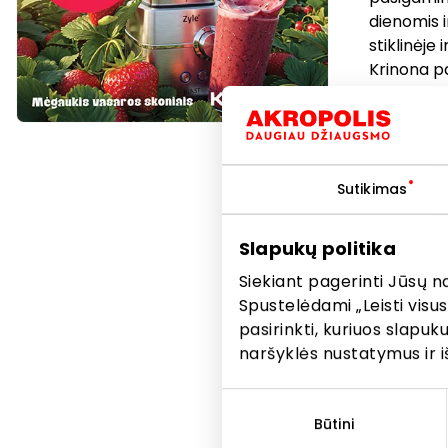
dienomis i
stiklinėje
Krinona pa
Prekybo
paslaug
bei kita
Sutikimas
informac
informa
Slapukų politika
vietoje
ar pasla
Siekiant pagerinti Jūsų n
nuolaido
Spustelėdami „Leisti visus
atitink
pasirinkti, kuriuos slapu
naršyklės nustatymus ir i
Sutikimo
pasirinkimas
Būtini