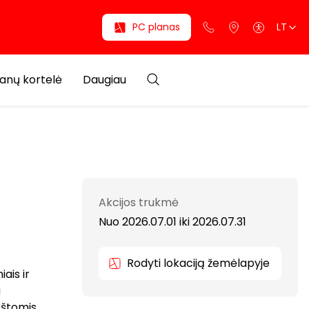
PC planas
LT
anų kortelė
Daugiau
Akcijos trukmė
Nuo 2026.07.01
iki
2026.07.31
Rodyti lokaciją žemėlapyje
ais ir
u
rštomis