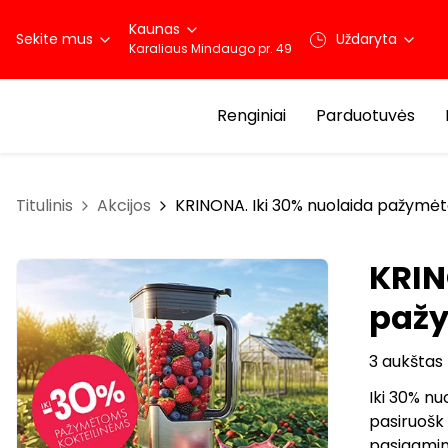
Kaunas
Sekite mus
Uždaryta
Karaliaus Mindaugo pr. 49
Renginiai
Parduotuvės
Titulinis
Akcijos
KRINONA. Iki 30% nuolaida pažymė
KRIN
pažy
3 aukštas
Iki 30% n
pasiruošk 
pasigamink