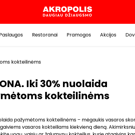
Paslaugos
Restoranai
Pramogos
Akcijos
Dov
toms kokteilinėms
ONA. Iki 30% nuolaida
mėtoms kokteilinėms
uolaida pažymėtoms kokteilinėms – mėgaukis vasaros skoni
gaiviems vasaros kokteiliams kiekvieną dieną. Akimirksni
ite uogų, vaisių ar žalumynų kokteilius, kurie atgaivins ka