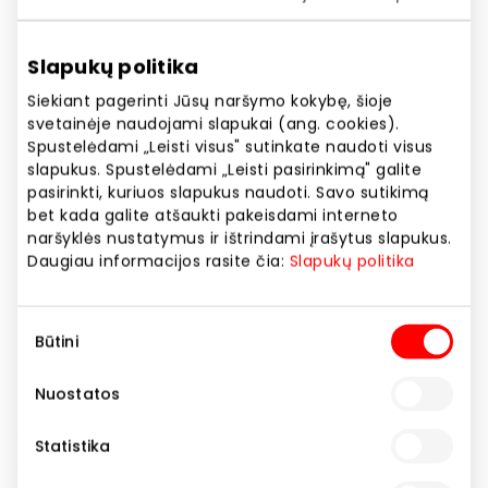
Slapukų politika
Siekiant pagerinti Jūsų naršymo kokybę, šioje
svetainėje naudojami slapukai (ang. cookies).
Spustelėdami „Leisti visus" sutinkate naudoti visus
slapukus. Spustelėdami „Leisti pasirinkimą" galite
KRISPO. KVEPIA VASARA
pasirinkti, kuriuos slapukus naudoti. Savo sutikimą
bet kada galite atšaukti pakeisdami interneto
naršyklės nustatymus ir ištrindami įrašytus slapukus.
Akcijos trukmė
Daugiau informacijos rasite čia:
Slapukų politika
Nuo 2026.06.24
iki
2026.07.06
Sutikimo
Būtini
Rodyti lokaciją žemėlapyje
pasirinkimas
Nuostatos
Atrinktiems kūno kvepalams net – 25% nuolaida!
Statistika
Atraskite savo vasaros aromatą su Krispo!