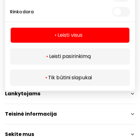
BALCK TEA – AMOS – ZEFIRO kvapams taikome net
-25% nuolaidą!
Rinkodara
Leisti visus
Leisti pasirinkimą
Navigacija
Tik būtini slapukai
Parduotuvės
Lankytojams
Paslaugos
Restoranai ir kavinės
PC planas
Teisinė informacija
Draugiški gyvūnams
Kontaktai
Prekybos centro taisyklės
Sekite mus
Akcijos
Slapukų politika