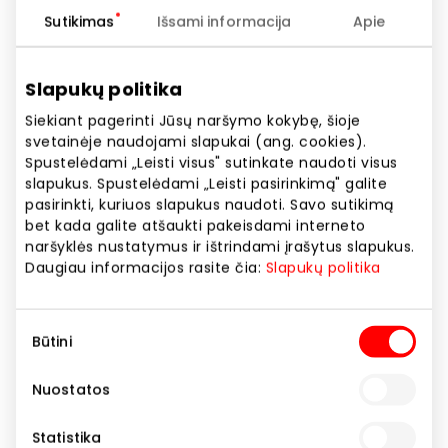
Sutikimas
Išsami informacija
Apie
Slapukų politika
Siekiant pagerinti Jūsų naršymo kokybę, šioje
svetainėje naudojami slapukai (ang. cookies).
Spustelėdami „Leisti visus" sutinkate naudoti visus
KRISPO. Specialus pasiūlymas
slapukus. Spustelėdami „Leisti pasirinkimą" galite
pasirinkti, kuriuos slapukus naudoti. Savo sutikimą
ERBAL kvapams
bet kada galite atšaukti pakeisdami interneto
naršyklės nustatymus ir ištrindami įrašytus slapukus.
Daugiau informacijos rasite čia:
Slapukų politika
Akcijos trukmė
Nuo 2026.06.22
iki
2026.08.31
Sutikimo
Būtini
pasirinkimas
Rodyti lokaciją žemėlapyje
Nuostatos
Statistika