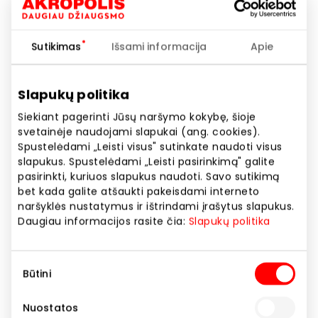
Sutikimas
Išsami informacija
Apie
Slapukų politika
KRISPO. ŠVAROS SAVAITĖ
Siekiant pagerinti Jūsų naršymo kokybę, šioje
svetainėje naudojami slapukai (ang. cookies).
Spustelėdami „Leisti visus" sutinkate naudoti visus
slapukus. Spustelėdami „Leisti pasirinkimą" galite
Akcijos trukmė
pasirinkti, kuriuos slapukus naudoti. Savo sutikimą
Nuo 2026.03.23
iki
2026.03.31
bet kada galite atšaukti pakeisdami interneto
naršyklės nustatymus ir ištrindami įrašytus slapukus.
Daugiau informacijos rasite čia:
Slapukų politika
Rodyti lokaciją žemėlapyje
Sutikimo
Būtini
pasirinkimas
Pavasaris- švaros metas! Krispo turi ypatingą
pasiūlymą- daugiau prekių, didesnė nuolaida!
Nuostatos