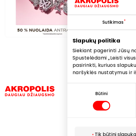
Sutikimas
Slapukų politika
Siekiant pagerinti Jūsų n
Spustelėdami „Leisti visus
pasirinkti, kuriuos slapu
naršyklės nustatymus ir i
Sutikimo
Navigacija
pasirinkimas
Būtini
Parduotuvė
Paslaugos
Restoranai i
Tik būtini slapuka