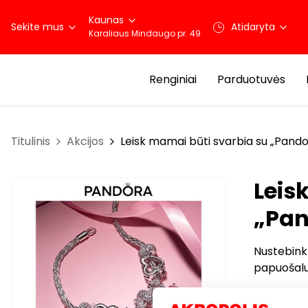
Kaunas
Sekite mus
Atidaryta
Karaliaus Mindaugo pr. 49
Renginiai
Parduotuvės
Titulinis
Akcijos
Leisk mamai būti svarbia su „Pando
Leis
„Pan
Nustebink
papuošalu