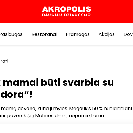
Paslaugos
Restoranai
Pramogos
Akcijos
Dov
ra“!
k mamai būti svarbia su
dora“!
 mamą dovana, kurią ji mylės. Mėgaukis 50 % nuolaida an
i ir paversk šią Motinos dieną nepamirštama.