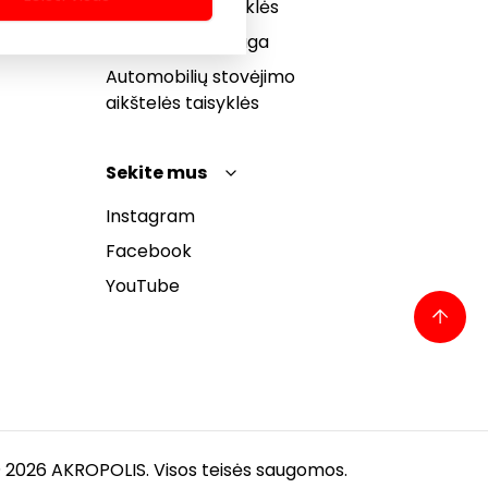
bendrosios taisyklės
Pranešėjų apsauga
Automobilių stovėjimo
aikštelės taisyklės
Sekite mus
Instagram
Facebook
YouTube
 2026 AKROPOLIS. Visos teisės saugomos.