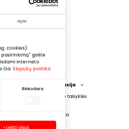
Apie
g. cookies).
 pasirinkimą" galite
eisdami interneto
e čia:
Slapukų politika
Teisinė informacija
Rinkodara
Prekybos centro taisyklės
Slapukų politika
Privatumo politika
Dovanų kortelės
Leisti visus