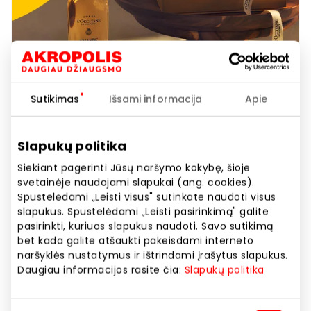
Sutikimas
Išsami informacija
Apie
L’Occitane En Provence | 26
Slapukų politika
gimtadienis Lietuvoje
Siekiant pagerinti Jūsų naršymo kokybę, šioje
svetainėje naudojami slapukai (ang. cookies).
Spustelėdami „Leisti visus" sutinkate naudoti visus
Akcijos trukmė
slapukus. Spustelėdami „Leisti pasirinkimą" galite
Nuo 2026.05.14
iki
2026.05.14
pasirinkti, kuriuos slapukus naudoti. Savo sutikimą
bet kada galite atšaukti pakeisdami interneto
naršyklės nustatymus ir ištrindami įrašytus slapukus.
Atrasti
Daugiau informacijos rasite čia:
Slapukų politika
Rodyti lokaciją žemėlapyje