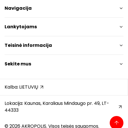
Navigacija
Parduotuvės
Lankytojams
Paslaugos
Restoranai ir kavinės
PC planas
Teisinė informacija
Draugiški gyvūnams
Kontaktai
Prekybos centro taisyklės
Sekite mus
Akcijos
Slapukų politika
Dovanų kortelė
Privatumo politika
Instagram
Karjera
Dovanų kortelės bendrosios taisyklės
Facebook
Kalba:
LIETUVIŲ
Atsiliepimai
Pranešėjų apsauga
YouTube
Automobilių stovėjimo aikštelės taisyklės
Lokacija: Kaunas, Karaliaus Mindaugo pr. 49, LT-
44333
© 2026 AKROPOLIS. Visos teisės saugomos.