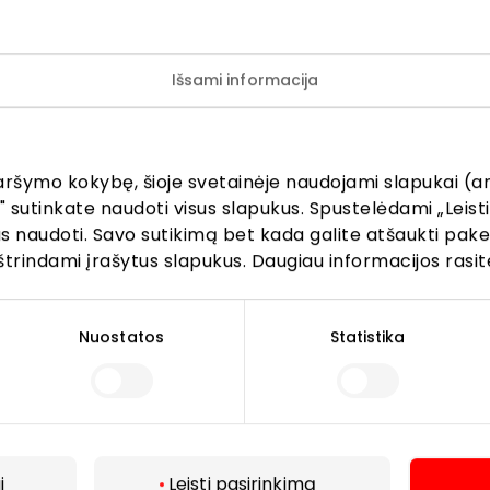
Išsami informacija
aršymo kokybę, šioje svetainėje naudojami slapukai (an
" sutinkate naudoti visus slapukus. Spustelėdami „Leisti
kus naudoti. Savo sutikimą bet kada galite atšaukti pak
štrindami įrašytus slapukus. Daugiau informacijos rasit
Lankytojams
Nuostatos
Statistika
s
PC planas
Draugiški gyvūnams
r kavinės
Kontaktai
Akcijos
i
Leisti pasirinkimą