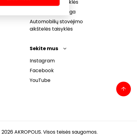
bendrosios taisyklės
Pranešėjų apsauga
Automobilių stovėjimo
aikštelės taisyklės
Sekite mus
Instagram
Facebook
YouTube
 2026 AKROPOLIS. Visos teisės saugomos.