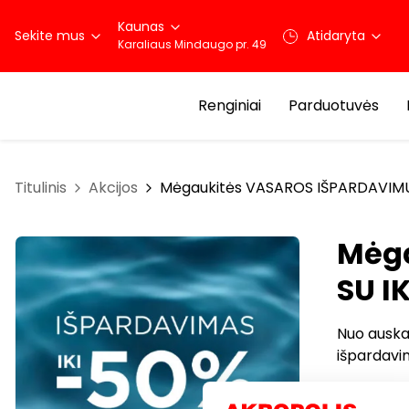
Kaunas
Sekite mus
Atidaryta
Karaliaus Mindaugo pr. 49
Renginiai
Parduotuvės
Titulinis
Akcijos
Mėgaukitės VASAROS IŠPARDAVIMU 
Mėg
SU I
Nuo auskar
išpardavi