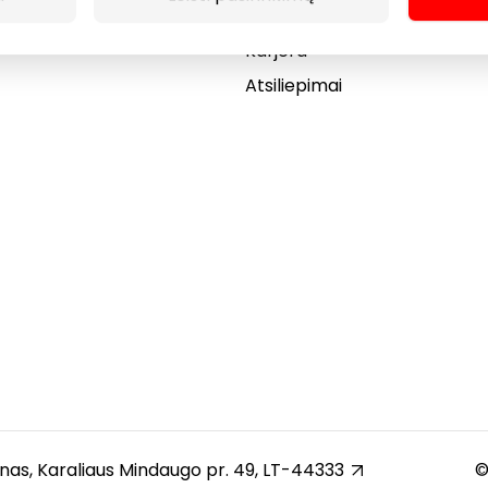
Dovanų kortelė
Karjera
Atsiliepimai
unas, Karaliaus Mindaugo pr. 49, LT-44333
©