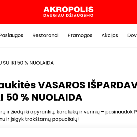
Paslaugos
Restoranai
Pramogos
Akcijos
Dov
SU IKI 50 % NUOLAIDA
aukitės VASAROS IŠPARDA
KI 50 % NUOLAIDA
ų ir žiedų iki apyrankių, karoliukų ir vėrinių – pasinaudo
mu ir įsigyk trokštamų papuošalų!