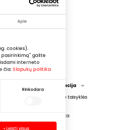
Apie
g. cookies).
 pasirinkimą" galite
eisdami interneto
e čia:
Slapukų politika
Teisinė informacija
Rinkodara
Prekybos centro taisyklės
Slapukų politika
Privatumo politika
Dovanų kortelės
Leisti visus