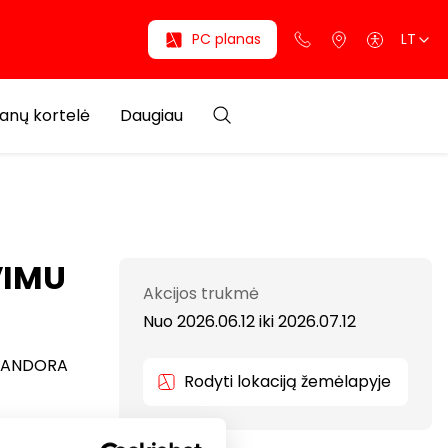
PC planas
LT
anų kortelė
Daugiau
VIMU
Akcijos trukmė
Nuo 2026.06.12
iki
2026.07.12
k PANDORA
Rodyti lokaciją žemėlapyje