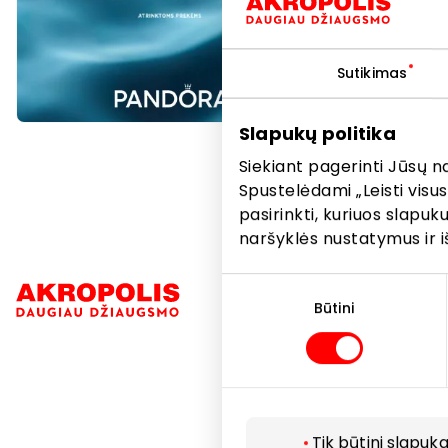
Sutikimas
Slapukų politika
Siekiant pagerinti Jūsų n
Spustelėdami „Leisti visus
pasirinkti, kuriuos slapu
naršyklės nustatymus ir i
Sutikimo
Navigacija
pasirinkimas
Būtini
Parduotuvė
Paslaugos
Restoranai i
Tik būtini slapuka