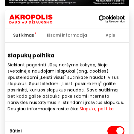
Sutikimas
Išsami informacija
Apie
Mėsainio su trumais ir šonine
Slapukų politika
kompleksas
Siekiant pagerinti Jūsų naršymo kokybę, šioje
svetainėje naudojami slapukai (ang. cookies).
Spustelėdami „Leisti visus" sutinkate naudoti visus
slapukus. Spustelėdami „Leisti pasirinkimą" galite
Akcijos trukmė
pasirinkti, kuriuos slapukus naudoti. Savo sutikimą
Nuo 2026.07.01
iki
2026.07.31
bet kada galite atšaukti pakeisdami interneto
naršyklės nustatymus ir ištrindami įrašytus slapukus.
Daugiau informacijos rasite čia:
Slapukų politika
Rodyti lokaciją žemėlapyje
Sutikimo
Būtini
pasirinkimas