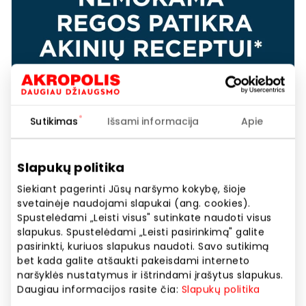
Sutikimas
Išsami informacija
Apie
NEMOKAMA REGOS PATIKRA
OPTOMETRIJOS CENTRE
Slapukų politika
Siekiant pagerinti Jūsų naršymo kokybę, šioje
Akcijos trukmė
svetainėje naudojami slapukai (ang. cookies).
Nuo 2026.02.26
iki
2026.12.31
Spustelėdami „Leisti visus" sutinkate naudoti visus
slapukus. Spustelėdami „Leisti pasirinkimą" galite
pasirinkti, kuriuos slapukus naudoti. Savo sutikimą
Rodyti lokaciją žemėlapyje
bet kada galite atšaukti pakeisdami interneto
naršyklės nustatymus ir ištrindami įrašytus slapukus.
Daugiau informacijos rasite čia:
Slapukų politika