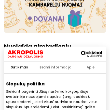
Nuolaida gimtadienių
kambarėlių nuomai!
Sutikimas
Išsami informacija
Apie
Akcijos trukmė
Nuo 2025.04.11
iki
2025.05.31
Slapukų politika
Siekiant pagerinti Jūsų naršymo kokybę, šioje
Rodyti lokaciją žemėlapyje
svetainėje naudojami slapukai (ang. cookies).
Spustelėdami „Leisti visus" sutinkate naudoti visus
slapukus. Spustelėdami „Leisti pasirinkimą" galite