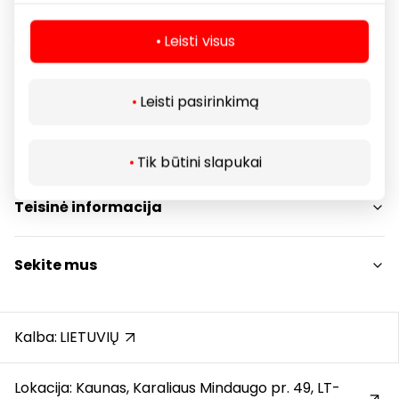
Leisti visus
Navigacija
Leisti pasirinkimą
Parduotuvės
Lankytojams
Paslaugos
Tik būtini slapukai
Restoranai ir kavinės
PC planas
Teisinė informacija
Draugiški gyvūnams
Kontaktai
Prekybos centro taisyklės
Sekite mus
Akcijos
Slapukų politika
Dovanų kortelė
Privatumo politika
Instagram
Karjera
Dovanų kortelės bendrosios taisyklės
Facebook
Kalba:
LIETUVIŲ
Atsiliepimai
Pranešėjų apsauga
YouTube
Automobilių stovėjimo aikštelės taisyklės
Lokacija: Kaunas, Karaliaus Mindaugo pr. 49, LT-