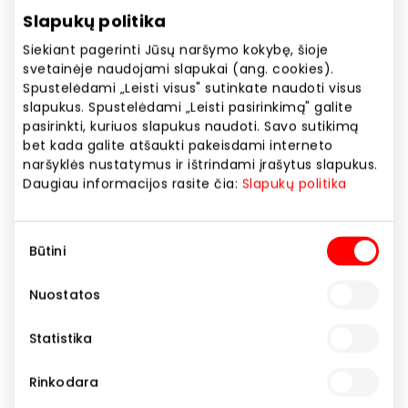
Slapukų politika
Siekiant pagerinti Jūsų naršymo kokybę, šioje
svetainėje naudojami slapukai (ang. cookies).
Spustelėdami „Leisti visus" sutinkate naudoti visus
slapukus. Spustelėdami „Leisti pasirinkimą" galite
pasirinkti, kuriuos slapukus naudoti. Savo sutikimą
REPLAY SEZONO IŠPARDAVIMAS
bet kada galite atšaukti pakeisdami interneto
naršyklės nustatymus ir ištrindami įrašytus slapukus.
Daugiau informacijos rasite čia:
Slapukų politika
Sutikimo
Rodyti lokaciją žemėlapyje
Būtini
pasirinkimas
Nuostatos
REPLAY SEZONO IŠPARDAVIMAS
Statistika
Rinkodara