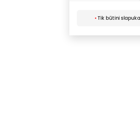
Parduotuvė
Paslaugos
Tik būtini slapuka
Restoranai i