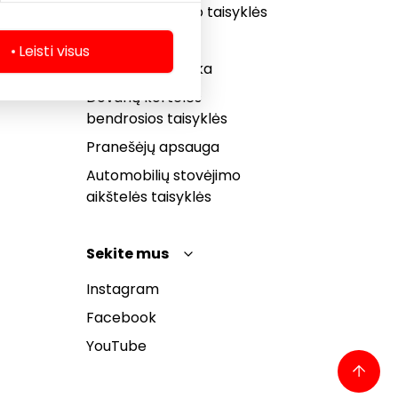
Prekybos centro taisyklės
Slapukų politika
Leisti visus
Privatumo politika
Dovanų kortelės
bendrosios taisyklės
Pranešėjų apsauga
Automobilių stovėjimo
aikštelės taisyklės
Sekite mus
Instagram
Facebook
YouTube