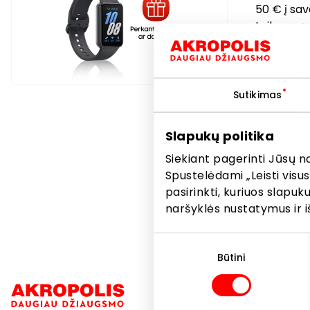
50 € į sav
taikomos n
Daugiau g
teiraukit
Sutikimas
Pasiūly
Slapukų politika
gausite
teirauki
Siekiant pagerinti Jūsų n
Spustelėdami „Leisti visus
pasirinkti, kuriuos slapu
naršyklės nustatymus ir i
Sutikimo
pasirinkimas
Būtini
Navigacija