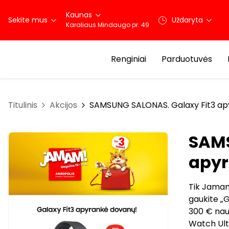
Kaunas
Sekite mus
Uždaryta
Karaliaus Mindaugo pr. 49
Renginiai
Parduotuvės
Titulinis
Akcijos
SAMSUNG SALONAS. Galaxy Fit3 ap
SAMS
apyr
Tik Jamam
gaukite „G
300 € nauj
Watch Ultr