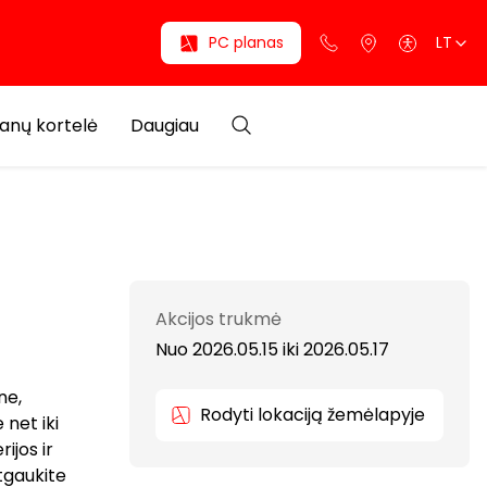
PC planas
LT
anų kortelė
Daugiau
Akcijos trukmė
Nuo 2026.05.15
iki
2026.05.17
ne,
Rodyti lokaciją žemėlapyje
net iki
ijos ir
tgaukite