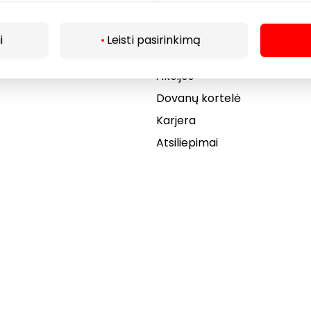
s
PC planas
Draugiški gyvūnams
i
Leisti pasirinkimą
r kavinės
Kontaktai
Akcijos
Dovanų kortelė
Karjera
Atsiliepimai