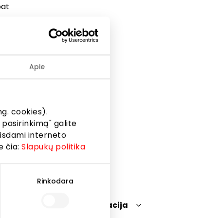
pat
ygų
Apie
ovanų
lačiau
g. cookies).
 pasirinkimą" galite
eisdami interneto
e čia:
Slapukų politika
Rinkodara
Teisinė informacija