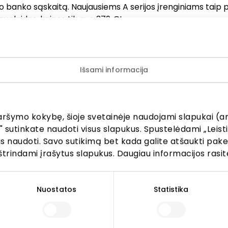
o banko sąskaitą. Naujausiems A serijos įrenginiams taip 
uolaidos, kainos tik nuo 379 €!
erų pasiūlymų – „Samsung“ salone! Plačiau dėl akcijų sąl
ės „Samsung“ salono eksperto.
Išsami informacija
mas galioja iki 2026 05 17. Perkant už 250 € ar daugiau d
 išmaniąją apyrankę Galaxy Fit3. Dovanų kiekis ribotas. P
tės eksperto.
aršymo kokybę, šioje svetainėje naudojami slapukai (an
" sutinkate naudoti visus slapukus. Spustelėdami „Leisti
kus naudoti. Savo sutikimą bet kada galite atšaukti pak
štrindami įrašytus slapukus. Daugiau informacijos rasit
Nuostatos
Statistika
Lankytojams