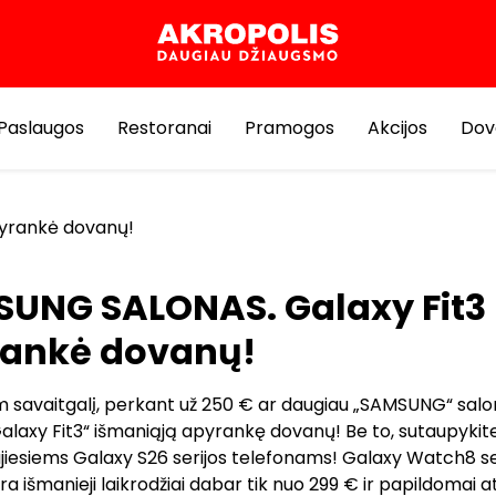
Paslaugos
Restoranai
Pramogos
Akcijos
Dov
yrankė dovanų!
UNG SALONAS. Galaxy Fit3
ankė dovanų!
 savaitgalį, perkant už 250 € ar daugiau „SAMSUNG“ salo
alaxy Fit3“ išmaniąją apyrankę dovanų! Be to, sutaupykite 
iesiems Galaxy S26 serijos telefonams! Galaxy Watch8 ser
a išmanieji laikrodžiai dabar tik nuo 299 € ir papildomai a