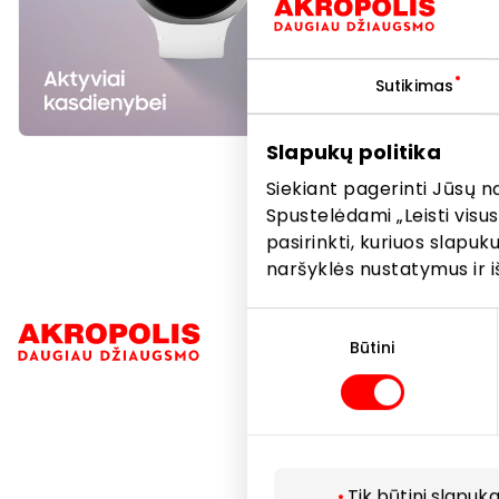
Vaizdas 
Watch8 
Sutikimas
kiekis r
Slapukų politika
Siekiant pagerinti Jūsų n
Spustelėdami „Leisti visus
pasirinkti, kuriuos slapu
naršyklės nustatymus ir i
Sutikimo
Navigacija
pasirinkimas
Būtini
Parduotuvė
Paslaugos
Restoranai i
Tik būtini slapuka