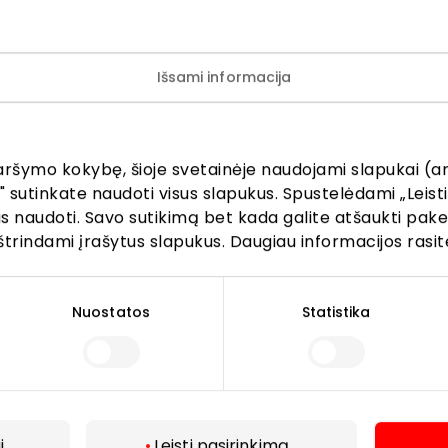
iliustracinis. Pasiūlymas galioja iki 2026 07 05, perkant G
44 mm dark gray arba silver spalvos išmanųjį laikrodį. P
Išsami informacija
ibotas, plačiau teiraukitės eksperto.
aršymo kokybę, šioje svetainėje naudojami slapukai (an
" sutinkate naudoti visus slapukus. Spustelėdami „Leisti
kus naudoti. Savo sutikimą bet kada galite atšaukti pak
štrindami įrašytus slapukus. Daugiau informacijos rasit
Lankytojams
Nuostatos
Statistika
s
PC planas
Draugiški gyvūnams
r kavinės
Kontaktai
Akcijos
i
Leisti pasirinkimą