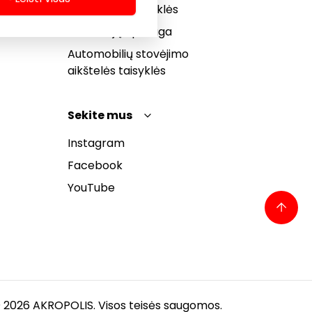
bendrosios taisyklės
Pranešėjų apsauga
Automobilių stovėjimo
aikštelės taisyklės
Sekite mus
Instagram
Facebook
YouTube
 2026 AKROPOLIS. Visos teisės saugomos.