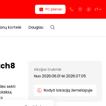
PC planas
LT
anų kortelė
Daugiau
tch8
Akcijos trukmė
Nuo 2026.06.01
iki
2026.07.05
dės sekti
Rodyti lokaciją žemėlapyje
laikiui,
ir