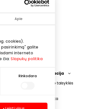
alaxy
rekių
Apie
g. cookies).
 pasirinkimą" galite
eisdami interneto
e čia:
Slapukų politika
Teisinė informacija
Rinkodara
Prekybos centro taisyklės
Slapukų politika
Privatumo politika
Dovanų kortelės
Leisti visus