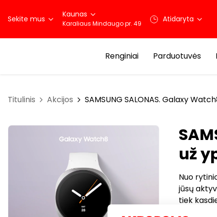
Kaunas
Sekite mus
Atidaryta
Karaliaus Mindaugo pr. 49
Renginiai
Parduotuvės
Titulinis
Akcijos
SAMSUNG SALONAS. Galaxy Watch8 
SAMS
už y
Nuo rytin
jūsų aktyv
tiek kasdi
sutaupyki