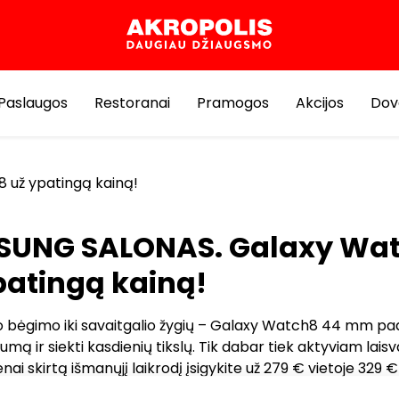
Paslaugos
Restoranai
Pramogos
Akcijos
Dov
už ypatingą kainą!
UNG SALONAS. Galaxy Wa
patingą kainą!
io bėgimo iki savaitgalio žygių – Galaxy Watch8 44 mm pa
umą ir siekti kasdienių tikslų. Tik dabar tiek aktyviam laisva
enai skirtą išmanųjį laikrodį įsigykite už 279 € vietoje 329 € 
te 50 €!