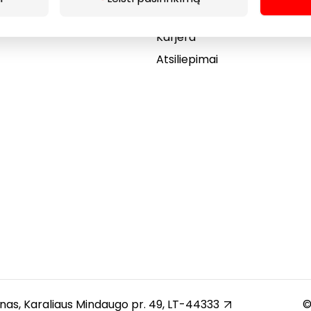
Dovanų kortelė
Karjera
Atsiliepimai
unas, Karaliaus Mindaugo pr. 49, LT-44333
©